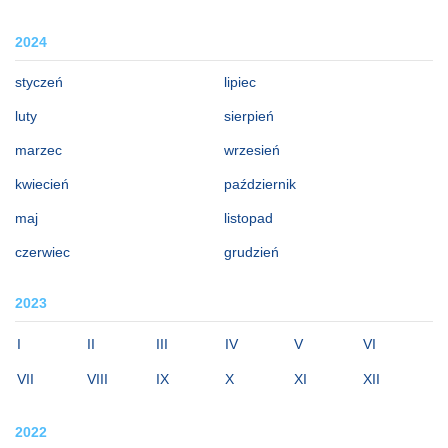
2024
styczeń
lipiec
luty
sierpień
marzec
wrzesień
kwiecień
październik
maj
listopad
czerwiec
grudzień
2023
I
II
III
IV
V
VI
VII
VIII
IX
X
XI
XII
2022