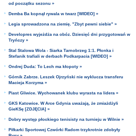
od początku sezonu »
Demba Ba kopnął rywala w twarz [WIDEO] »
Legia sprowadzona na ziemię. "Zbyt pewni siebie" »
Developres wyjeżdża na obóz. Dziesięć dni przygotowań w
Tryńczy »
Stal Stalowa Wola - Siarka Tarnobrzeg 1:1. Płonka i
Stefanik trafiali w derbach Podkarpacia [WIDEO] »
Ondrej Duda: To Lech ma kłopoty »
Górnik Zabrze. Leszek Ojrzyński nie wyklucza transferu
Macieja Korzyma »
Piast Gliwice. Wychowanek klubu wyrasta na lidera »
GKS Katowice. W Arce Gdynia uważają, że zmiażdżyli
GieKSę [ZDJĘCIA] »
Dobry występ płockiego tenisisty na turnieju w Wilnie »
Piłkarki Sportowej Czwórki Radom trzykrotnie zdobyły
Rysy »