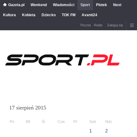
Gazeta.pl
Weekend
Wiadomości
Sport
Plotek
Next
Kultura
Kobieta
Dziecko
TOK FM
Avanti24
Poczta
Radio
Zaloguj się
17 sierpień 2015
Pn
Wt
Śr
Czw
Pt
Sob
Ndz
1
2