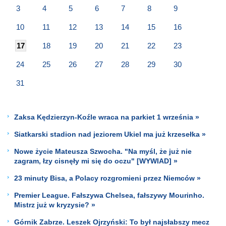
3
4
5
6
7
8
9
10
11
12
13
14
15
16
17
18
19
20
21
22
23
24
25
26
27
28
29
30
31
Zaksa Kędzierzyn-Koźle wraca na parkiet 1 września »
Siatkarski stadion nad jeziorem Ukiel ma już krzesełka »
Nowe życie Mateusza Szwocha. "Na myśl, że już nie
zagram, łzy cisnęły mi się do oczu" [WYWIAD] »
23 minuty Bisa, a Polacy rozgromieni przez Niemców »
Premier League. Fałszywa Chelsea, fałszywy Mourinho.
Mistrz już w kryzysie? »
Górnik Zabrze. Leszek Ojrzyński: To był najsłabszy mecz