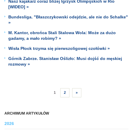
Nasz kajakarz coraz bliżej Igrzysk Olimpijskich w Rio
[WIDEO] »
Bundesliga. "Błaszczykowski odejdzie, ale nie do Schalke"
»
M. Kantor, obrońca Stali Stalowa Wola: Może za dużo
gadamy, a mało robimy? »
Wisła Płock trzyma się pierwszoligowej czołówki »
Górnik Zabrze. Stanisław Oślizło: Musi dojść do męskiej
rozmowy »
1
2
»
ARCHIWUM ARTYKUŁÓW
2026