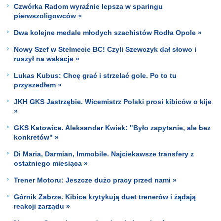
Czwórka Radom wyraźnie lepsza w sparingu
pierwszoligowców »
Dwa kolejne medale młodych szachistów Rodła Opole »
Nowy Szef w Stelmecie BC! Czyli Szewczyk dał słowo i
ruszył na wakacje »
Lukas Kubus: Chcę grać i strzelać gole. Po to tu
przyszedłem »
JKH GKS Jastrzębie. Wicemistrz Polski prosi kibiców o kije
»
GKS Katowice. Aleksander Kwiek: "Było zapytanie, ale bez
konkretów" »
Di Maria, Darmian, Immobile. Najciekawsze transfery z
ostatniego miesiąca »
Trener Motoru: Jeszcze dużo pracy przed nami »
Górnik Zabrze. Kibice krytykują duet trenerów i żądają
reakcji zarządu »