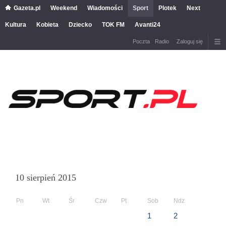
Gazeta.pl
Weekend
Wiadomości
Sport
Plotek
Next
Kultura
Kobieta
Dziecko
TOK FM
Avanti24
Poczta
Radio
Zaloguj się
10 sierpień 2015
Pn
Wt
Śr
Czw
Pt
Sob
Ndz
1
2