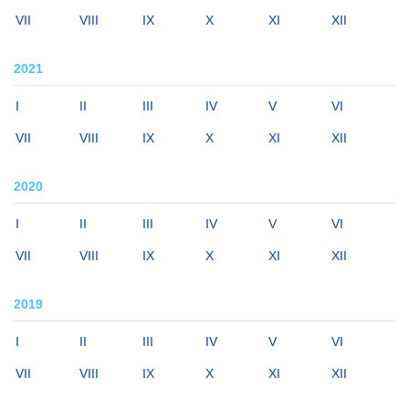
VII
VIII
IX
X
XI
XII
2021
I
II
III
IV
V
VI
VII
VIII
IX
X
XI
XII
2020
I
II
III
IV
V
VI
VII
VIII
IX
X
XI
XII
2019
I
II
III
IV
V
VI
VII
VIII
IX
X
XI
XII