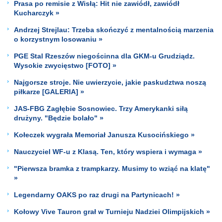
Prasa po remisie z Wisłą: Hit nie zawiódł, zawiódł
Kucharczyk »
Andrzej Strejlau: Trzeba skończyć z mentalnością marzenia
o korzystnym losowaniu »
PGE Stal Rzeszów niegościnna dla GKM-u Grudziądz.
Wysokie zwycięstwo [FOTO] »
Najgorsze stroje. Nie uwierzycie, jakie paskudztwa noszą
piłkarze [GALERIA] »
JAS-FBG Zagłębie Sosnowiec. Trzy Amerykanki siłą
drużyny. "Będzie bolało" »
Kołeczek wygrała Memoriał Janusza Kusocińskiego »
Nauczyciel WF-u z Klasą. Ten, który wspiera i wymaga »
"Pierwsza bramka z trampkarzy. Musimy to wziąć na klatę"
»
Legendarny OAKS po raz drugi na Partynicach! »
Kołowy Vive Tauron grał w Turnieju Nadziei Olimpijskich »