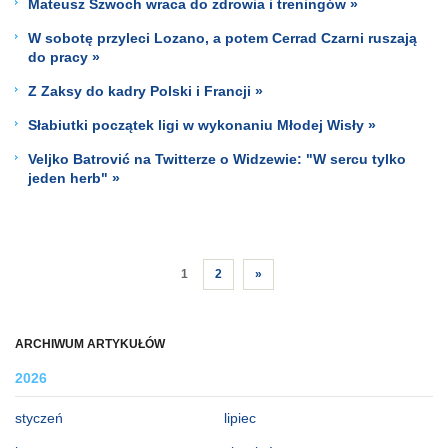
Mateusz Szwoch wraca do zdrowia i treningów »
W sobotę przyleci Lozano, a potem Cerrad Czarni ruszają
do pracy »
Z Zaksy do kadry Polski i Francji »
Słabiutki początek ligi w wykonaniu Młodej Wisły »
Veljko Batrović na Twitterze o Widzewie: "W sercu tylko
jeden herb" »
1
2
»
ARCHIWUM ARTYKUŁÓW
2026
styczeń
lipiec