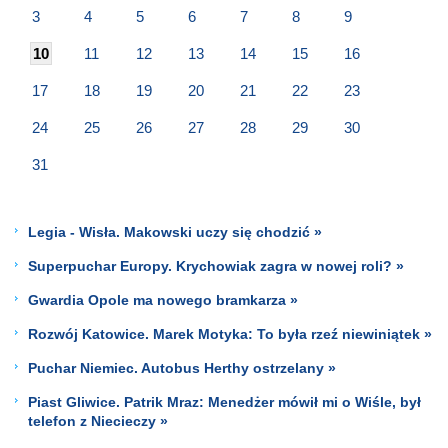
3
4
5
6
7
8
9
10
11
12
13
14
15
16
17
18
19
20
21
22
23
24
25
26
27
28
29
30
31
Legia - Wisła. Makowski uczy się chodzić »
Superpuchar Europy. Krychowiak zagra w nowej roli? »
Gwardia Opole ma nowego bramkarza »
Rozwój Katowice. Marek Motyka: To była rzeź niewiniątek »
Puchar Niemiec. Autobus Herthy ostrzelany »
Piast Gliwice. Patrik Mraz: Menedżer mówił mi o Wiśle, był
telefon z Niecieczy »