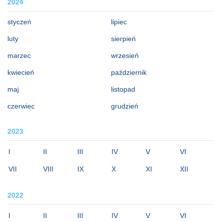
2024
styczeń
lipiec
luty
sierpień
marzec
wrzesień
kwiecień
październik
maj
listopad
czerwiec
grudzień
2023
I
II
III
IV
V
VI
VII
VIII
IX
X
XI
XII
2022
I
II
III
IV
V
VI