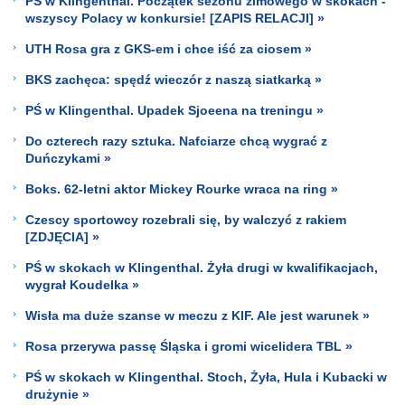
PŚ w Klingenthal. Początek sezonu zimowego w skokach -
wszyscy Polacy w konkursie! [ZAPIS RELACJI] »
UTH Rosa gra z GKS-em i chce iść za ciosem »
BKS zachęca: spędź wieczór z naszą siatkarką »
PŚ w Klingenthal. Upadek Sjoeena na treningu »
Do czterech razy sztuka. Nafciarze chcą wygrać z
Duńczykami »
Boks. 62-letni aktor Mickey Rourke wraca na ring »
Czescy sportowcy rozebrali się, by walczyć z rakiem
[ZDJĘCIA] »
PŚ w skokach w Klingenthal. Żyła drugi w kwalifikacjach,
wygrał Koudelka »
Wisła ma duże szanse w meczu z KIF. Ale jest warunek »
Rosa przerywa passę Śląska i gromi wicelidera TBL »
PŚ w skokach w Klingenthal. Stoch, Żyła, Hula i Kubacki w
drużynie »