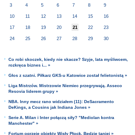
3
4
5
6
7
8
9
10
11
12
13
14
15
16
17
18
19
20
21
22
23
24
25
26
27
28
29
30
Co robi skoczek, kiedy nie skacze? Szyje, lata myśliwcem,
rozkręca biznes i... »
Głos z szatni. Piłkarz GKS-u Katowice został felietonistą »
Liga Mistrzów. Mistrzowie Niemiec przegrywają. Asseco
Resovia liderem grupy »
NBA. Inny mecz rano widziałem (11): DeSacramento
DeKings, a Cousins jak Indiana Jones »
Serie A. Milan i Inter połączą siły? "Mediolan kontra
Manchester" »
Fortum ogrzeje obiekty Wisły Płock. Będzie taniej »