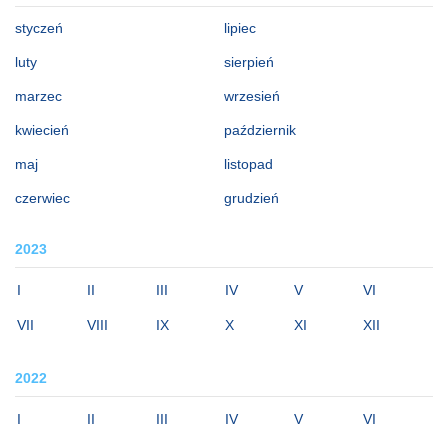
styczeń
lipiec
luty
sierpień
marzec
wrzesień
kwiecień
październik
maj
listopad
czerwiec
grudzień
2023
I
II
III
IV
V
VI
VII
VIII
IX
X
XI
XII
2022
I
II
III
IV
V
VI