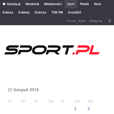
Gazeta.pl
Weekend
Wiadomości
Sport
Plotek
Next
Kultura
Kobieta
Dziecko
TOK FM
Avanti24
Poczta
Radio
Zaloguj się
21 listopad 2014
Pn
Wt
Śr
Czw
Pt
Sob
Ndz
1
2