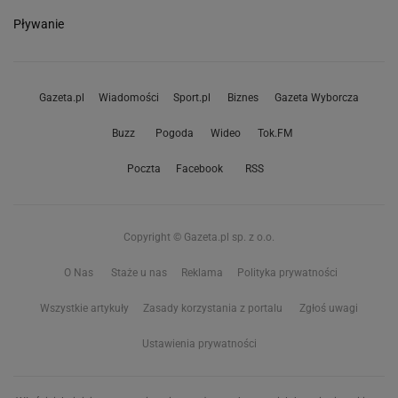
Pływanie
Gazeta.pl
Wiadomości
Sport.pl
Biznes
Gazeta Wyborcza
Buzz
Pogoda
Wideo
Tok.FM
Poczta
Facebook
RSS
Copyright © Gazeta.pl sp. z o.o.
O Nas
Staże u nas
Reklama
Polityka prywatności
Wszystkie artykuły
Zasady korzystania z portalu
Zgłoś uwagi
Ustawienia prywatności