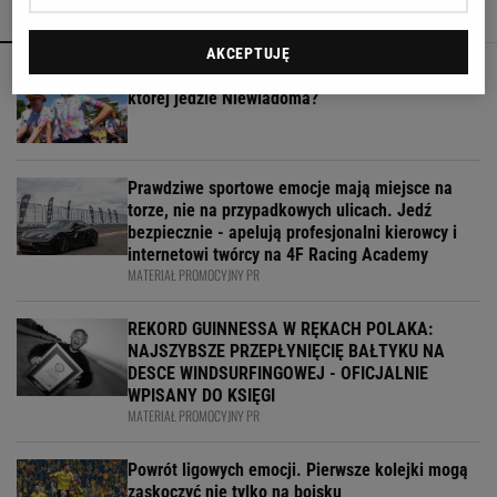
POLECAMY
WIĘCEJ TEMATÓW
AKCEPTUJĘ
Gdzie obejrzeć ostatni etap Tour de France? O
której jedzie Niewiadoma?
Prawdziwe sportowe emocje mają miejsce na
torze, nie na przypadkowych ulicach. Jedź
bezpiecznie - apelują profesjonalni kierowcy i
internetowi twórcy na 4F Racing Academy
MATERIAŁ PROMOCYJNY PR
REKORD GUINNESSA W RĘKACH POLAKA:
NAJSZYBSZE PRZEPŁYNIĘCIĘ BAŁTYKU NA
DESCE WINDSURFINGOWEJ - OFICJALNIE
WPISANY DO KSIĘGI
MATERIAŁ PROMOCYJNY PR
Powrót ligowych emocji. Pierwsze kolejki mogą
zaskoczyć nie tylko na boisku