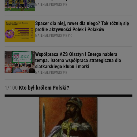
MATERIAŁ PROMOCYJNY
Spacer dla niej, rower dla niego? Tak różnią się
profile aktywności Polek i Polaków
MATERIAŁ PROMOCYJNY PR
Współpraca AZS Olsztyn i Energa nabiera
tempa. Istotna współpraca strategiczna dla
siatkarskiego klubu i marki
MATERIAŁ PROMOCYJNY
1/100
Kto był królem Polski?