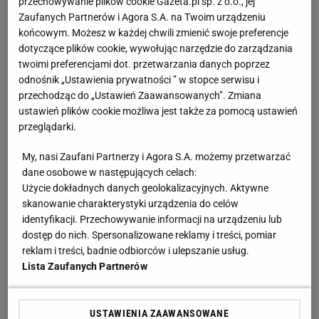
przechowywanie plików cookie Gazeta.pl sp. z o.o., jej
koniec
Zaufanych Partnerów i Agora S.A. na Twoim urządzeniu
końcowym. Możesz w każdej chwili zmienić swoje preferencje
dotyczące plików cookie, wywołując narzędzie do zarządzania
Świątek wróciła z dalekiej podróży! Po
twoimi preferencjami dot. przetwarzania danych poprzez
przegranym secie z Kostiuk potem nie dała
odnośnik „Ustawienia prywatności ” w stopce serwisu i
rywalce szans
przechodząc do „Ustawień Zaawansowanych”. Zmiana
SUBSKRYPCJA
ustawień plików cookie możliwa jest także za pomocą ustawień
Pierwszy etap GAT zakończony. To strategiczna
przeglądarki.
inwestycja dla polskiego eksportu
MATERIAŁ PROMOCYJNY
My, nasi Zaufani Partnerzy i Agora S.A. możemy przetwarzać
dane osobowe w następujących celach:
Tak wygląda ranking WTA po meczu Świątek -
Użycie dokładnych danych geolokalizacyjnych. Aktywne
Kostiuk
skanowanie charakterystyki urządzenia do celów
identyfikacji. Przechowywanie informacji na urządzeniu lub
dostęp do nich. Spersonalizowane reklamy i treści, pomiar
Fatalne wieści dla klubu Lewandowskiego
reklam i treści, badnie odbiorców i ulepszanie usług.
Lista Zaufanych Partnerów
USTAWIENIA ZAAWANSOWANE