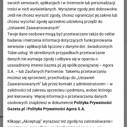
swoich serwisach, aplikacjach i w Internecie lub personalizacji
treści w nich wyświetlanych. Wyrażenie zgody jest dobrowolne.
Jeśli nie chcesz wyrazić zgody, chcesz ograniczyć jej zakres lub
chcesz wycofać zgodę uprzednio udzieloną przejdź do
„Ustawień Zaawansowanych”.
Twoje dane osobowe mogą być przetwarzane także do celów
badania i mierzenia informacji dotyczących funkcjonowania
serwisów i aplikacji lub łączone z danymi dot. świadczonych
Tobie usług. W określonych przypadkach przetwarzanie
BILLY MONGER
danych nie wymaga zgody i odbywa się w oparciu o
uzasadniony interes Gazeta.pl, jej spółki powiązanej – Agora
Billy Monger wrócił do ścigania rok po tym, jak
S.A. – lub Zaufanych Partnerów. Takiemu przetwarzaniu
stracił obie nogi
możesz się sprzeciwić, przechodząc do „Ustawień
2 KWIETNIA 2018, 12:11
Michał Owczarek,
Zaawansowanych” lub przez kontakt z administratorem – w
zależności od zakresu sprzeciwu i podmiotu, wobec którego
jest kierowany. Więcej informacji o przetwarzaniu danych
osobowych znajdziesz w dokumencie
Polityka Prywatności
Gazeta.pl
i
Polityka Prywatności Agora S.A.
POPULARNE
NAJNOWSZE
Klikając „Akceptuję” wyrażasz też zgodę na zainstalowanie i
Świątek odwróciła losy meczu z Kostiuk! 6:2 na