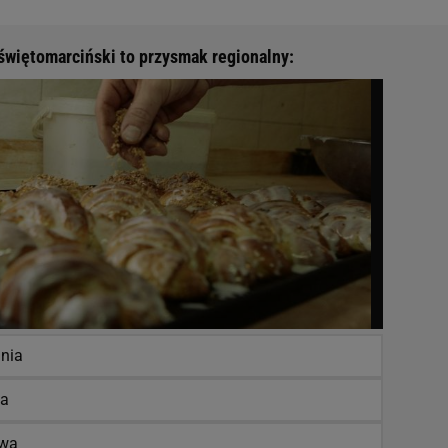
świętomarciński to przysmak regionalny:
nia
na
owa