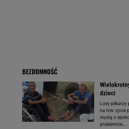
odnośnik „Ustawienia pr
plików cookie możliwa je
My, nasi Zaufani Partne
Użycie dokładnych danych
Przechowywanie informacji
badnie odbiorców i uleps
BEZDOMNOŚĆ
Wielokrotny
dzieci
Losy piłkarzy
na tzw. życie 
myślą o spoko
problemów....