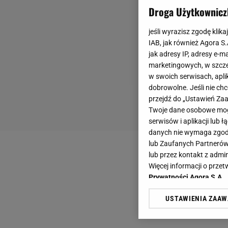
Droga Użytkownicz
jeśli wyrazisz zgodę klika
IAB, jak również Agora S
jak adresy IP, adresy e-m
marketingowych, w szcze
w swoich serwisach, aplik
dobrowolne. Jeśli nie ch
przejdź do „Ustawień Z
Twoje dane osobowe mogą
serwisów i aplikacji lub
danych nie wymaga zgody 
lub Zaufanych Partnerów
lub przez kontakt z admi
Więcej informacji o prz
Prywatności Agora S.A.
USTAWIENIA ZAA
Klikając „Akceptuję” wyra
Zaufanych Partnerów i A
dotyczące plików cookie,