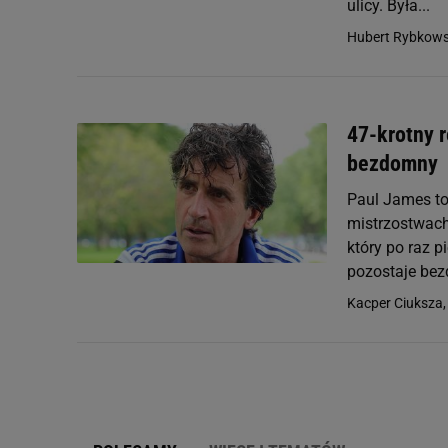
ulicy. Była...
Hubert Rybkows
47-krotny r
bezdomny
Paul James to
mistrzostwach
który po raz 
pozostaje bez
Kacper Ciuksza