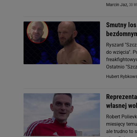
30 WR
Marcin Jaz,
Smutny los 
bezdomnym
Ryszard "Szcz
do wzięcia". 
freakfightow
Ostatnio "Szcz
Hubert Rybkows
Reprezentan
własnej wol
Robert Polievk
miesięcy temu 
ale trudno to 