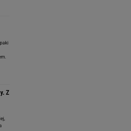
paki
em.
y. Z
ej,
a