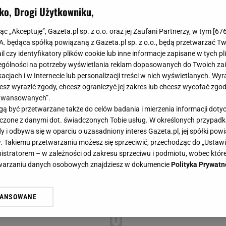
ko, Drogi Użytkowniku,
jąc „Akceptuję”, Gazeta.pl sp. z o.o. oraz jej Zaufani Partnerzy, w tym [
67
.A. będąca spółką powiązaną z Gazeta.pl sp. z o.o., będą przetwarzać T
ail czy identyfikatory plików cookie lub inne informacje zapisane w tych p
gólności na potrzeby wyświetlania reklam dopasowanych do Twoich zain
acjach i w Internecie lub personalizacji treści w nich wyświetlanych. Wyr
cesz wyrazić zgody, chcesz ograniczyć jej zakres lub chcesz wycofać zgo
aawansowanych”.
 być przetwarzane także do celów badania i mierzenia informacji dot
 łączone z danymi dot. świadczonych Tobie usług. W określonych przypad
i odbywa się w oparciu o uzasadniony interes Gazeta.pl, jej spółki powi
. Takiemu przetwarzaniu możesz się sprzeciwić, przechodząc do „Ust
nistratorem – w zależności od zakresu sprzeciwu i podmiotu, wobec które
etwarzaniu danych osobowych znajdziesz w dokumencie
Polityka Prywatn
WANSOWANE
żasz też zgodę na zainstalowanie i przechowywanie plików cookie Gazeta.p
gora S.A. na Twoim urządzeniu końcowym. Możesz w każdej chwili zmien
 wywołując narzędzie do zarządzania twoimi preferencjami dot. przetw