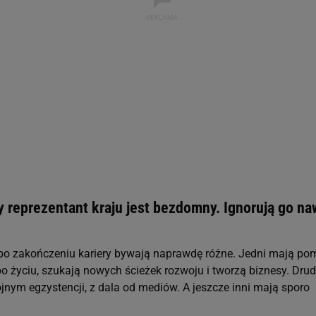
ywatności ” w stopce serwisu i przechodząc do „Ustawień Zaawansowan
st także za pomocą ustawień przeglądarki.
rzy i Agora S.A. możemy przetwarzać dane osobowe w następujących cel
 geolokalizacyjnych. Aktywne skanowanie charakterystyki urządzenia do
 na urządzeniu lub dostęp do nich. Spersonalizowane reklamy i treści, p
zanie usług.
Lista Zaufanych Partnerów
 reprezentant kraju jest bezdomny. Ignorują go na
 po zakończeniu kariery bywają naprawdę różne. Jedni mają po
po życiu, szukają nowych ścieżek rozwoju i tworzą biznesy. Dru
jnym egzystencji, z dala od mediów. A jeszcze inni mają sporo