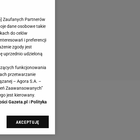
6
] Zaufanych Partnerów
woje dane osobowe takie
likach do celów
teresowań i preferencji
ażenie zgody jest
dę uprzednio udzieloną
yczących funkcjonowania
kach przetwarzanie
ązanej – Agora S.A. –
awień Zaawansowanych”
go jest kierowany.
ości Gazeta.pl
i
Polityka
AKCEPTUJĘ
l sp. z o.o., jej
ić swoje preferencje
arzania danych poprzez