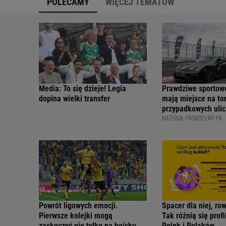
POLECAMY
WIĘCEJ TEMATÓW
Media: To się dzieje! Legia
Prawdziwe sportow
dopina wielki transfer
mają miejsce na tor
przypadkowych ulic
MATERIAŁ PROMOCYJNY PR
bezpiecznie - apelu
profesjonalni kiero
internetowi twórcy
Academy
Powrót ligowych emocji.
Spacer dla niej, ro
Pierwsze kolejki mogą
Tak różnią się prof
zaskoczyć nie tylko na boisku
Polek i Polaków