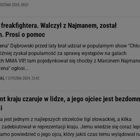
ZEŚNIA 2024, 09:27
freakfightera. Walczył z Najmanem, został
. Prosi o pomoc
ena" Dąbrowski przed laty brał udział w popularnym show "Chło
Później zyskał popularność za sprawą występów na galach
ych MMA VIP, tam pojedynkował się choćby z Marcinem Najman
ena" ogłosi...
7 STYCZNIA 2024, 12:42
ki,
t kraju czaruje w lidze, a jego ojciec jest bezdomn
i
a jest jednym z najlepszych strzelców ligi słowackiej, a kilka
zadebiutował w reprezentacji kraju. Jemu wiedzie się coraz lepi
samo powiedzieć o jego ojcu, który jakiś czas temu wylądował n