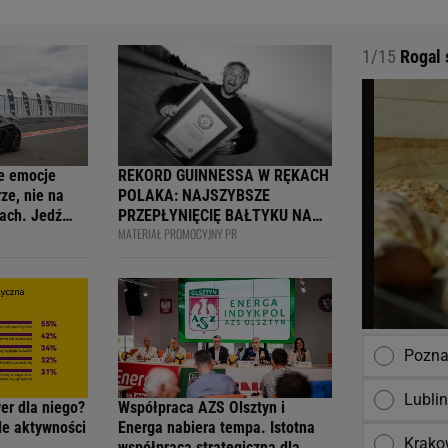
1/15
Rogal 
e emocje
REKORD GUINNESSA W RĘKACH
ze, nie na
POLAKA: NAJSZYBSZE
ach. Jedź
PRZEPŁYNIĘCIĘ BAŁTYKU NA
MATERIAŁ PROMOCYJNY PR
ją
DESCE WINDSURFINGOWEJ -
wcy i
OFICJALNIE WPISANY DO
 na 4F Racing
KSIĘGI
Pozna
Lubli
wer dla niego?
Współpraca AZS Olsztyn i
ile aktywności
Energa nabiera tempa. Istotna
Krak
współpraca strategiczna dla