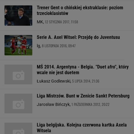
Trener Gent o chińskiej ekstraklasie: poziom
trzecioklasistów
12 STYCZNIA 2017, 11:58
MK,
Serie A. Axel Witsel: Przejdę do Juventusu
8 LISTOPADA 2016, 09:47
lg,
MŚ 2014. Argentyna - Belgia. "Duet afro", który
wcale nie jest duetem
5 LIPCA 2014, 21:36
Łukasz Godlewski,
Liga Mistrzów. Bunt w Zenicie Sankt Petersburg
1 PAŹDZIERNIKA 2012, 20:22
Jarosław Bińczyk,
Liga belgijska. Kolejna czerwona kartka Axela
Witsela