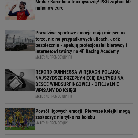
Media: Barcelona traci gwiazdę! PSG zapłaci 50
milionów euro
Prawdziwe sportowe emocje mają miejsce na
torze, nie na przypadkowych ulicach. Jedź
bezpiecznie - apelują profesjonalni kierowcy i
internetowi twórcy na 4F Racing Academy
MATERIAŁ PROMOCYJNY PR
REKORD GUINNESSA W RĘKACH POLAKA:
NAJSZYBSZE PRZEPŁYNIĘCIĘ BAŁTYKU NA
DESCE WINDSURFINGOWEJ - OFICJALNIE
WPISANY DO KSIĘGI
MATERIAŁ PROMOCYJNY PR
Powrót ligowych emocji. Pierwsze kolejki mogą
zaskoczyć nie tylko na boisku
MATERIAŁ PROMOCYJNY