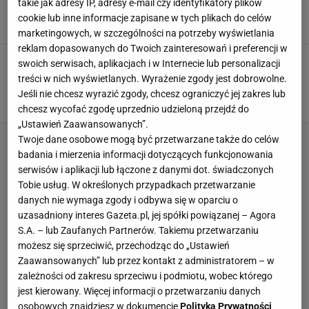
takie jak adresy IP, adresy e-mail czy identyfikatory plików
błyskawicznie uciekło z Kataru
cookie lub inne informacje zapisane w tych plikach do celów
3 GRUDNIA 2022, 17:05
Mateusz Dziubiński,
marketingowych, w szczególności na potrzeby wyświetlania
reklam dopasowanych do Twoich zainteresowań i preferencji w
10 dni temu strzelił Polsce pięknego gola, teraz
swoich serwisach, aplikacjach i w Internecie lub personalizacji
może zostać bohaterem zaskakującego
treści w nich wyświetlanych. Wyrażenie zgody jest dobrowolne.
transferu
Jeśli nie chcesz wyrazić zgody, chcesz ograniczyć jej zakres lub
18 CZERWCA 2022, 20:13
Michał Salamucha,
chcesz wycofać zgodę uprzednio udzieloną przejdź do
„Ustawień Zaawansowanych”.
Twoje dane osobowe mogą być przetwarzane także do celów
badania i mierzenia informacji dotyczących funkcjonowania
serwisów i aplikacji lub łączone z danymi dot. świadczonych
Tobie usług. W określonych przypadkach przetwarzanie
danych nie wymaga zgody i odbywa się w oparciu o
uzasadniony interes Gazeta.pl, jej spółki powiązanej – Agora
S.A. – lub Zaufanych Partnerów. Takiemu przetwarzaniu
możesz się sprzeciwić, przechodząc do „Ustawień
Zaawansowanych” lub przez kontakt z administratorem – w
zależności od zakresu sprzeciwu i podmiotu, wobec którego
jest kierowany. Więcej informacji o przetwarzaniu danych
osobowych znajdziesz w dokumencie
Polityka Prywatności