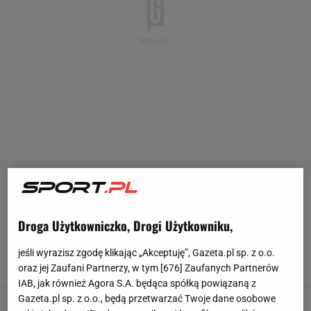
AXEL WITSEL
Droga Użytkowniczko, Drogi Użytkowniku,
Gwiazdor odszedł z Atletico Madryt. Sensacja.
Ma ofertę z Ekstraklasy!
jeśli wyrazisz zgodę klikając „Akceptuję”, Gazeta.pl sp. z o.o.
30 CZERWCA 2025, 21:48
Michał Salamucha,
oraz jej Zaufani Partnerzy, w tym [
676
] Zaufanych Partnerów
IAB, jak również Agora S.A. będąca spółką powiązaną z
Gazeta.pl sp. z o.o., będą przetwarzać Twoje dane osobowe
Rozłam w reprezentacji Belgii. Pięciu piłkarzy