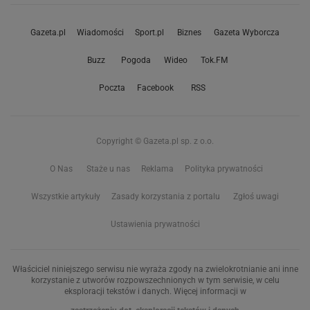
Gazeta.pl
Wiadomości
Sport.pl
Biznes
Gazeta Wyborcza
Buzz
Pogoda
Wideo
Tok.FM
Poczta
Facebook
RSS
Copyright © Gazeta.pl sp. z o.o.
O Nas
Staże u nas
Reklama
Polityka prywatności
Wszystkie artykuły
Zasady korzystania z portalu
Zgłoś uwagi
Ustawienia prywatności
Właściciel niniejszego serwisu nie wyraża zgody na zwielokrotnianie ani inne
korzystanie z utworów rozpowszechnionych w tym serwisie, w celu
eksploracji tekstów i danych. Więcej informacji w