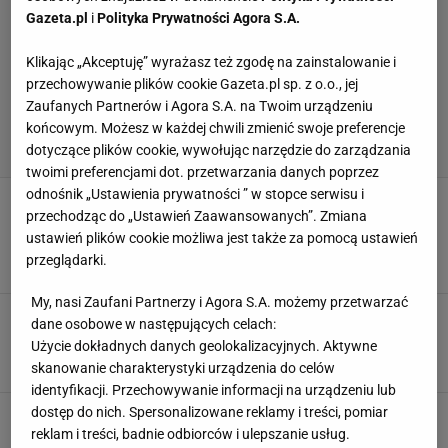
Gazeta.pl
i
Polityka Prywatności Agora S.A.
Klikając „Akceptuję” wyrażasz też zgodę na zainstalowanie i
przechowywanie plików cookie Gazeta.pl sp. z o.o., jej
Zaufanych Partnerów i Agora S.A. na Twoim urządzeniu
końcowym. Możesz w każdej chwili zmienić swoje preferencje
dotyczące plików cookie, wywołując narzędzie do zarządzania
twoimi preferencjami dot. przetwarzania danych poprzez
odnośnik „Ustawienia prywatności ” w stopce serwisu i
Gwiazda Belgii chwaliła Polskę, selekcjoner
przechodząc do „Ustawień Zaawansowanych”. Zmiana
mówił o "wspólnym cierpieniu", a dziennikarze
zazdrościli
ustawień plików cookie możliwa jest także za pomocą ustawień
przeglądarki.
SUBSKRYPCJA
My, nasi Zaufani Partnerzy i Agora S.A. możemy przetwarzać
Scysja w Borussii Dortmund. Bellingham znów
dane osobowe w następujących celach:
pokazał "charakterek"
Użycie dokładnych danych geolokalizacyjnych. Aktywne
2 MARCA 2022, 22:14
Aleksander Bernard,
skanowanie charakterystyki urządzenia do celów
identyfikacji. Przechowywanie informacji na urządzeniu lub
dostęp do nich. Spersonalizowane reklamy i treści, pomiar
Axel Witsel rozbrajająco szczerze o rywalu: On
ma sześć płuc i 36 nóg
reklam i treści, badnie odbiorców i ulepszanie usług.