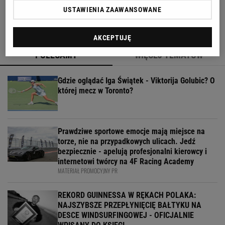
zadecydował
USTAWIENIA ZAAWANSOWANE
AKCEPTUJĘ
POLECAMY
WIĘCEJ TEMATÓW
Gdzie oglądać Iga Świątek - Viktorija Golubic? O
której mecz w Toronto?
Prawdziwe sportowe emocje mają miejsce na
torze, nie na przypadkowych ulicach. Jedź
bezpiecznie - apelują profesjonalni kierowcy i
internetowi twórcy na 4F Racing Academy
MATERIAŁ PROMOCYJNY PR
REKORD GUINNESSA W RĘKACH POLAKA:
NAJSZYBSZE PRZEPŁYNIĘCIĘ BAŁTYKU NA
DESCE WINDSURFINGOWEJ - OFICJALNIE