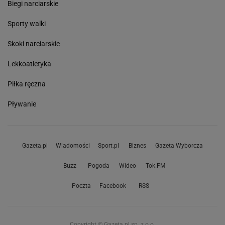
Biegi narciarskie
Sporty walki
Skoki narciarskie
Lekkoatletyka
Piłka ręczna
Pływanie
Gazeta.pl
Wiadomości
Sport.pl
Biznes
Gazeta Wyborcza
Buzz
Pogoda
Wideo
Tok.FM
Poczta
Facebook
RSS
Copyright © Gazeta.pl sp. z o.o.