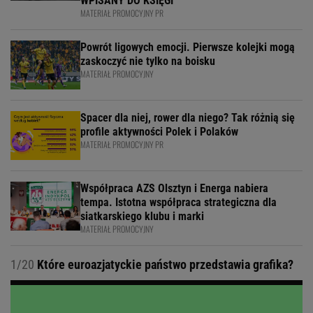
WPISANY DO KSIĘGI
MATERIAŁ PROMOCYJNY PR
Powrót ligowych emocji. Pierwsze kolejki mogą
zaskoczyć nie tylko na boisku
MATERIAŁ PROMOCYJNY
Spacer dla niej, rower dla niego? Tak różnią się
profile aktywności Polek i Polaków
MATERIAŁ PROMOCYJNY PR
Współpraca AZS Olsztyn i Energa nabiera
tempa. Istotna współpraca strategiczna dla
siatkarskiego klubu i marki
MATERIAŁ PROMOCYJNY
1/20
Które euroazjatyckie państwo przedstawia grafika?