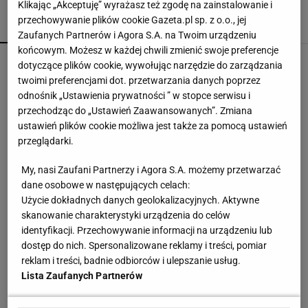
Klikając „Akceptuję” wyrażasz też zgodę na zainstalowanie i
przechowywanie plików cookie Gazeta.pl sp. z o.o., jej
POPULARNE
NAJNOWSZE
Zaufanych Partnerów i Agora S.A. na Twoim urządzeniu
końcowym. Możesz w każdej chwili zmienić swoje preferencje
Górnik Zabrze przegrał z Ferencvarosem.
dotyczące plików cookie, wywołując narzędzie do zarządzania
Wicemistrz Polski ma czego żałować [ZAPIS
twoimi preferencjami dot. przetwarzania danych poprzez
RELACJI]
odnośnik „Ustawienia prywatności ” w stopce serwisu i
przechodząc do „Ustawień Zaawansowanych”. Zmiana
Tichonow grzmi: Z Polakami należy postąpić
ustawień plików cookie możliwa jest także za pomocą ustawień
dokładnie tak samo
przeglądarki.
My, nasi Zaufani Partnerzy i Agora S.A. możemy przetwarzać
Do tej pory znane głównie z Europy Zachodniej.
dane osobowe w następujących celach:
Teraz takie miejsca powstają w Polsce
Użycie dokładnych danych geolokalizacyjnych. Aktywne
MATERIAŁ PROMOCYJNY
skanowanie charakterystyki urządzenia do celów
identyfikacji. Przechowywanie informacji na urządzeniu lub
Prawdziwa bomba dla kibiców. Oto co trafi do
dostęp do nich. Spersonalizowane reklamy i treści, pomiar
otwartej telewizji
reklam i treści, badnie odbiorców i ulepszanie usług.
Lista Zaufanych Partnerów
Górnik marnował na potęgę. Jeden gol