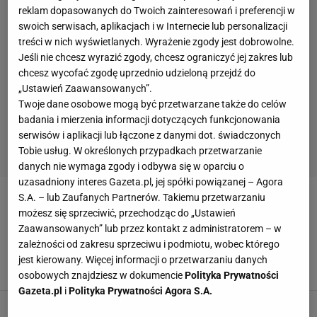
reklam dopasowanych do Twoich zainteresowań i preferencji w
swoich serwisach, aplikacjach i w Internecie lub personalizacji
treści w nich wyświetlanych. Wyrażenie zgody jest dobrowolne.
Jeśli nie chcesz wyrazić zgody, chcesz ograniczyć jej zakres lub
chcesz wycofać zgodę uprzednio udzieloną przejdź do
„Ustawień Zaawansowanych”.
Twoje dane osobowe mogą być przetwarzane także do celów
badania i mierzenia informacji dotyczących funkcjonowania
serwisów i aplikacji lub łączone z danymi dot. świadczonych
Tobie usług. W określonych przypadkach przetwarzanie
danych nie wymaga zgody i odbywa się w oparciu o
uzasadniony interes Gazeta.pl, jej spółki powiązanej – Agora
S.A. – lub Zaufanych Partnerów. Takiemu przetwarzaniu
ALEXANDRE SONG
możesz się sprzeciwić, przechodząc do „Ustawień
Zaawansowanych” lub przez kontakt z administratorem – w
Mistrzostwa świata w piłce nożnej 2014.
zależności od zakresu sprzeciwu i podmiotu, wobec którego
Przeciętny jak Song
jest kierowany. Więcej informacji o przetwarzaniu danych
19 CZERWCA 2014, 11:58
Mateusz Bystrzycki,
osobowych znajdziesz w dokumencie
Polityka Prywatności
Gazeta.pl
i
Polityka Prywatności Agora S.A.