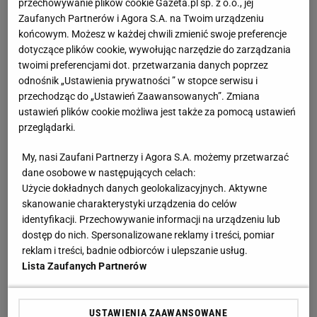
Świątek odwróciła losy meczu z Kostiuk! 6:2 na
przechowywanie plików cookie Gazeta.pl sp. z o.o., jej
koniec
Zaufanych Partnerów i Agora S.A. na Twoim urządzeniu
końcowym. Możesz w każdej chwili zmienić swoje preferencje
dotyczące plików cookie, wywołując narzędzie do zarządzania
Na taki mecz Ig Światęk czekaliśmy. Fakt:
twoimi preferencjami dot. przetwarzania danych poprzez
przegrała pierwszy set. Ale potem rywalka była
odnośnik „Ustawienia prywatności ” w stopce serwisu i
bezradna
przechodząc do „Ustawień Zaawansowanych”. Zmiana
SUBSKRYPCJA
ustawień plików cookie możliwa jest także za pomocą ustawień
przeglądarki.
Jak teraz kupuje się nowy samochód w Polsce?
Rozmawiamy z ekspertem
MATERIAŁ PROMOCYJNY
My, nasi Zaufani Partnerzy i Agora S.A. możemy przetwarzać
dane osobowe w następujących celach:
Użycie dokładnych danych geolokalizacyjnych. Aktywne
Nocna sensacja w meczu Sabalenki! Nie będzie
wielkiego hitu w Toronto
skanowanie charakterystyki urządzenia do celów
identyfikacji. Przechowywanie informacji na urządzeniu lub
dostęp do nich. Spersonalizowane reklamy i treści, pomiar
Takiego meczu Iga Świątek nie zagrała od
reklam i treści, badnie odbiorców i ulepszanie usług.
miesięcy. Sukces większy niż się wydaje
Lista Zaufanych Partnerów
SUBSKRYPCJA
USTAWIENIA ZAAWANSOWANE