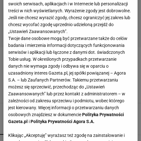
swoich serwisach, aplikacjach i w Internecie lub personalizacji
treści w nich wyświetlanych. Wyrażenie zgody jest dobrowolne.
Jeśli nie chcesz wyrazić zgody, chcesz ograniczyć jej zakres lub
chcesz wycofać zgodę uprzednio udzieloną przejdź do
„Ustawień Zaawansowanych”.
Twoje dane osobowe mogą być przetwarzane także do celów
badania i mierzenia informacji dotyczących funkcjonowania
serwisów i aplikacji lub łączone z danymi dot. świadczonych
ADRIAN KAMIŃSKI
Tobie usług. W określonych przypadkach przetwarzanie
danych nie wymaga zgody i odbywa się w oparciu o
uzasadniony interes Gazeta.pl, jej spółki powiązanej – Agora
Najlepsi polscy e-sportowcy w grze FIFA mogą
walczyć o miliony złotych. Współpracują z
S.A. – lub Zaufanych Partnerów. Takiemu przetwarzaniu
psychologami, mają treningi fizyczne
możesz się sprzeciwić, przechodząc do „Ustawień
Zaawansowanych” lub przez kontakt z administratorem – w
29 KWIETNIA 2020, 11:57
Michał Madanowicz,
zależności od zakresu sprzeciwu i podmiotu, wobec którego
jest kierowany. Więcej informacji o przetwarzaniu danych
osobowych znajdziesz w dokumencie
Polityka Prywatności
Gazeta.pl
i
Polityka Prywatności Agora S.A.
POPULARNE
NAJNOWSZE
Klikając „Akceptuję” wyrażasz też zgodę na zainstalowanie i