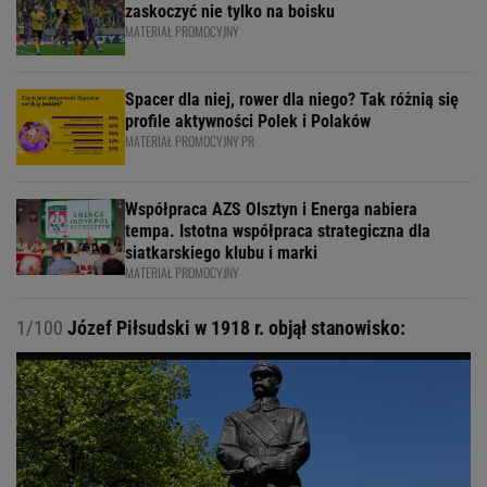
zaskoczyć nie tylko na boisku
MATERIAŁ PROMOCYJNY
Spacer dla niej, rower dla niego? Tak różnią się
profile aktywności Polek i Polaków
MATERIAŁ PROMOCYJNY PR
Współpraca AZS Olsztyn i Energa nabiera
tempa. Istotna współpraca strategiczna dla
siatkarskiego klubu i marki
MATERIAŁ PROMOCYJNY
1/100
Józef Piłsudski w 1918 r. objął stanowisko: