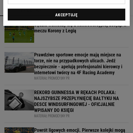
POLECAMY
WIĘCEJ TEMATÓW
AKCEPTUJĘ
Sędzia tłumaczy się z kontrowersyjnej decyzji w
meczu Korony z Legią
Prawdziwe sportowe emocje mają miejsce na
torze, nie na przypadkowych ulicach. Jedź
bezpiecznie - apelują profesjonalni kierowcy i
internetowi twórcy na 4F Racing Academy
MATERIAŁ PROMOCYJNY PR
REKORD GUINNESSA W RĘKACH POLAKA:
NAJSZYBSZE PRZEPŁYNIĘCIĘ BAŁTYKU NA
DESCE WINDSURFINGOWEJ - OFICJALNIE
WPISANY DO KSIĘGI
MATERIAŁ PROMOCYJNY PR
Powrót ligowych emocji. Pierwsze kolejki mogą