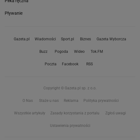
Piłka ręczna
Pływanie
Gazeta.pl
Wiadomości
Sport.pl
Biznes
Gazeta Wyborcza
Buzz
Pogoda
Wideo
Tok.FM
Poczta
Facebook
RSS
Copyright © Gazeta.pl sp. z o.o.
O Nas
Staże u nas
Reklama
Polityka prywatności
Wszystkie artykuły
Zasady korzystania z portalu
Zgłoś uwagi
Ustawienia prywatności