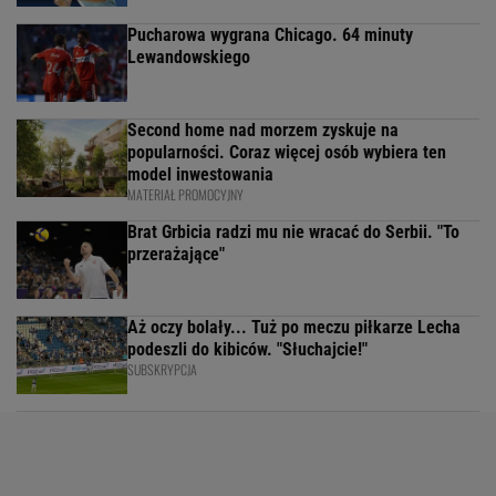
Pucharowa wygrana Chicago. 64 minuty
Lewandowskiego
Second home nad morzem zyskuje na
popularności. Coraz więcej osób wybiera ten
model inwestowania
MATERIAŁ PROMOCYJNY
Brat Grbicia radzi mu nie wracać do Serbii. "To
przerażające"
Aż oczy bolały... Tuż po meczu piłkarze Lecha
podeszli do kibiców. "Słuchajcie!"
SUBSKRYPCJA