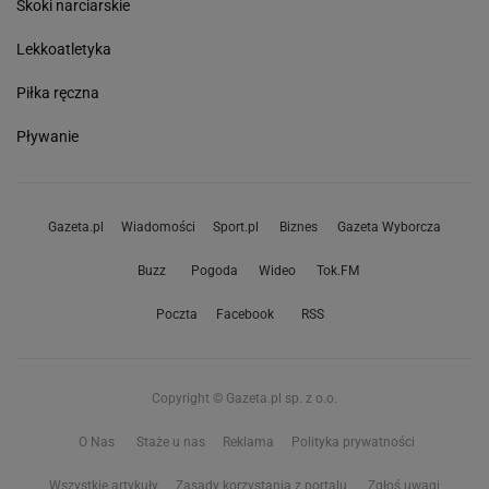
Skoki narciarskie
Lekkoatletyka
Piłka ręczna
Pływanie
Gazeta.pl
Wiadomości
Sport.pl
Biznes
Gazeta Wyborcza
Buzz
Pogoda
Wideo
Tok.FM
Poczta
Facebook
RSS
Copyright © Gazeta.pl sp. z o.o.
O Nas
Staże u nas
Reklama
Polityka prywatności
Wszystkie artykuły
Zasady korzystania z portalu
Zgłoś uwagi