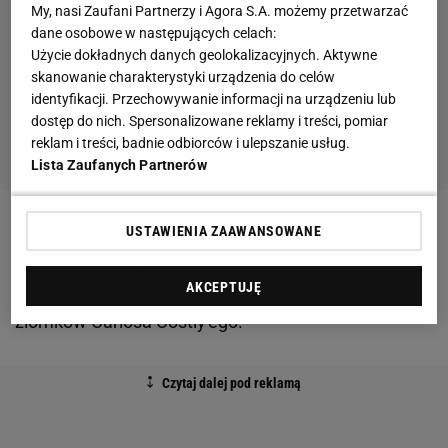
My, nasi Zaufani Partnerzy i Agora S.A. możemy przetwarzać
dane osobowe w następujących celach:
Użycie dokładnych danych geolokalizacyjnych. Aktywne
skanowanie charakterystyki urządzenia do celów
identyfikacji. Przechowywanie informacji na urządzeniu lub
dostęp do nich. Spersonalizowane reklamy i treści, pomiar
reklam i treści, badnie odbiorców i ulepszanie usług.
Lista Zaufanych Partnerów
USTAWIENIA ZAAWANSOWANE
Remis 2:2, przy zwycięstwie w Salwadorze
odniesionym przez Honduras , oznaczał trzecie
AKCEPTUJĘ
miejsce w strefie CONCACAF i awans do RPA
ziomków Carlosa Costly'ego.