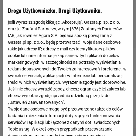
Droga Użytkowniczko, Drogi Użytkowniku,
jeśli wyrazisz zgodę klikając „Akceptuję”, Gazeta.pl sp. z o.o.
oraz jej Zaufani Partnerzy, w tym [
676
] Zaufanych Partnerów
IAB, jak również Agora S.A. będąca spółką powiązaną z
Gazeta.pl sp. z o.o., będą przetwarzać Twoje dane osobowe
takie jak adresy IP, adresy e-mail czy identyfikatory plików
cookie lub inne informacje zapisane w tych plikach do celów
Kostaryka i tak nie ma jeszcze tak źle, bo zagra w
marketingowych, w szczególności na potrzeby wyświetlania
reklam dopasowanych do Twoich zainteresowań i preferencji w
barażach z Urugwajem. W tym pojedynku Junior
swoich serwisach, aplikacjach i w Internecie lub personalizacji
Diaz i jego koledzy nie będą jednak raczej
treści w nich wyświetlanych. Wyrażenie zgody jest dobrowolne.
faworytami. A wystarczyło wygrać z Amerykanami,
Jeśli nie chcesz wyrazić zgody, chcesz ograniczyć jej zakres lub
chcesz wycofać zgodę uprzednio udzieloną przejdź do
którzy są przecież tak pokojowym narodem, że
„Ustawień Zaawansowanych”.
dostają na zachętę Nagrodę Nobla. No, wystarczyło
Twoje dane osobowe mogą być przetwarzane także do celów
wybić piłkę po rzucie rożnym w 95 minucie...
badania i mierzenia informacji dotyczących funkcjonowania
serwisów i aplikacji lub łączone z danymi dot. świadczonych
Tobie usług. W określonych przypadkach przetwarzanie
danych nie wymaga zgody i odbywa się w oparciu o