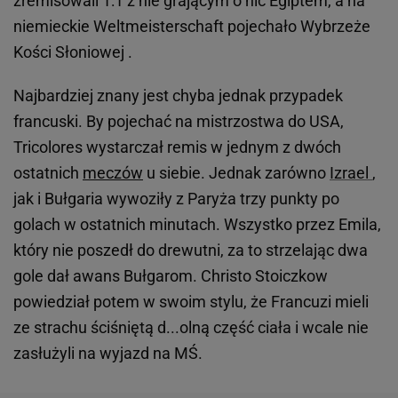
zremisowali 1:1 z nie grającym o nic Egiptem, a na
niemieckie Weltmeisterschaft pojechało Wybrzeże
Kości Słoniowej .
Najbardziej znany jest chyba jednak przypadek
francuski. By pojechać na mistrzostwa do USA,
Tricolores wystarczał remis w jednym z dwóch
ostatnich
meczów
u siebie. Jednak zarówno
Izrael
,
jak i Bułgaria wywoziły z Paryża trzy punkty po
golach w ostatnich minutach. Wszystko przez Emila,
który nie poszedł do drewutni, za to strzelając dwa
gole dał awans Bułgarom. Christo Stoiczkow
powiedział potem w swoim stylu, że Francuzi mieli
ze strachu ściśniętą d...olną część ciała i wcale nie
zasłużyli na wyjazd na MŚ.