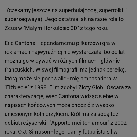
(czekamy jeszcze na superhulajnogę, superrolki i
supersegwaya). Jego ostatnia jak na razie rola to
Zeus w ''Małym Herkulesie 3D'' z tego roku.
Eric Cantona - legendarnemu piłkarzowi gra w
reklamach najwyraźniej nie wystarczała, bo od lat
można go widywać w różnych filmach - głównie
francuskich. W swej filmografii ma jednak perełkę,
którą może się pochwalić - rolę ambasadora w
''Elżbiecie'' z 1998. Film zdobył Złoty Glob i Oscara za
charakteryzację, więc Cantona widząc siebie w
napisach końcowych może chodzić z wysoko
uniesionym kołnierzykiem. Król ma za sobą też
debiut reżyserski - ''Apporte-moi ton amour'' z 2002
roku. O.J. Simpson - legendarny futbolista sił w