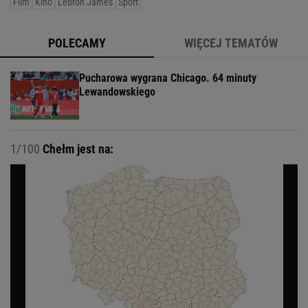
Film
Kino
Lebron James
Sport
POLECAMY
WIĘCEJ TEMATÓW
Pucharowa wygrana Chicago. 64 minuty
Lewandowskiego
1/100
Chełm jest na: