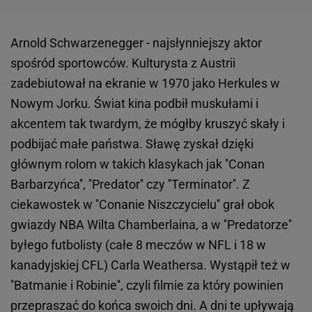
Arnold Schwarzenegger - najsłynniejszy aktor
spośród sportowców. Kulturysta z Austrii
zadebiutował na ekranie w 1970 jako Herkules w
Nowym Jorku. Świat kina podbił muskułami i
akcentem tak twardym, że mógłby kruszyć skały i
podbijać małe państwa. Sławę zyskał dzięki
głównym rolom w takich klasykach jak ''Conan
Barbarzyńca'', ''Predator'' czy ''Terminator''. Z
ciekawostek w ''Conanie Niszczycielu'' grał obok
gwiazdy NBA Wilta Chamberlaina, a w ''Predatorze''
byłego futbolisty (całe 8 meczów w NFL i 18 w
kanadyjskiej CFL) Carla Weathersa. Wystąpił też w
''Batmanie i Robinie'', czyli filmie za który powinien
przepraszać do końca swoich dni. A dni te upływają