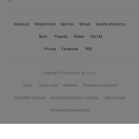
Gazeta.pl
Wiadomości
Sport.pl
Biznes
Gazeta Wyborcza
Buzz
Pogoda
Wideo
Tok.FM
Poczta
Facebook
RSS
Copyright © Gazeta.pl sp. z o.o.
O Nas
Staże u nas
Reklama
Polityka prywatności
Wszystkie artykuły
Zasady korzystania z portalu
Zgłoś uwagi
Ustawienia prywatności
Właściciel niniejszego serwisu nie wyraża zgody na zwielokrotnianie ani inne
korzystanie z utworów rozpowszechnionych w tym serwisie, w celu