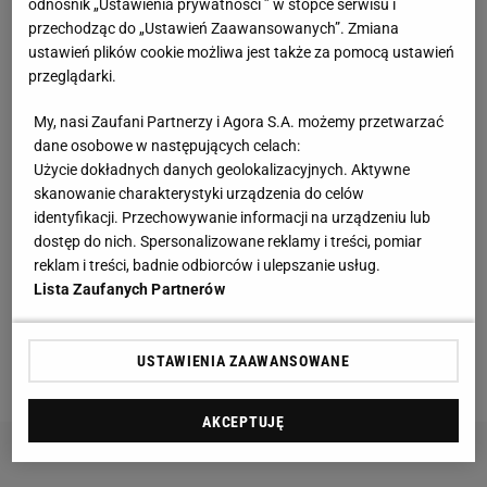
bywa zabawianie
odnośnik „Ustawienia prywatności ” w stopce serwisu i
przechodząc do „Ustawień Zaawansowanych”. Zmiana
ustawień plików cookie możliwa jest także za pomocą ustawień
Hulk Hogan - najsłynniejszy wrestler uznał, że skoro
przeglądarki.
potrafi grać na ringu, to poradzi sobie też na planie.
Zaczął ostrożnie, bo od roli zapaśnika w ''Rocky III''.
My, nasi Zaufani Partnerzy i Agora S.A. możemy przetwarzać
dane osobowe w następujących celach:
Potem rzucił się na głębszą wodę. Niewiele głębszą,
Użycie dokładnych danych geolokalizacyjnych. Aktywne
bo nie grał bohaterów o skomplikowanym rysie
skanowanie charakterystyki urządzenia do celów
psychologicznym w oscarowych dramatach, a
identyfikacji. Przechowywanie informacji na urządzeniu lub
dostęp do nich. Spersonalizowane reklamy i treści, pomiar
mięśniaków w lekkich komedyjkach jak ''Pan niania'',
reklam i treści, badnie odbiorców i ulepszanie usług.
''Muskularny Święty Mikołaj'' czy ''Kosmita z
Lista Zaufanych Partnerów
przedmieścia''. Miał też własny serial ''Grom w raju'',
dzięki któremu do grona super środków lokomocji
USTAWIENIA ZAAWANSOWANE
dołączyła
AKCEPTUJĘ