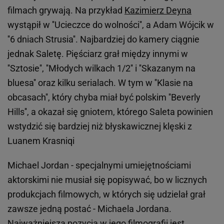
filmach grywają. Na przykład
Kazimierz Deyna
wystąpił w ''Ucieczce do wolności'', a Adam Wójcik w
''6 dniach Strusia''. Najbardziej do kamery ciągnie
jednak Saletę. Pięściarz grał między innymi w
''Sztosie'', ''Młodych wilkach 1/2'' i ''Skazanym na
bluesa'' oraz kilku serialach. W tym w ''Klasie na
obcasach'', który chyba miał być polskim ''Beverly
Hills'', a okazał się gniotem, którego Saleta powinien
wstydzić się bardziej niż błyskawicznej klęski z
Luanem Krasniqi
Michael Jordan - specjalnymi umiejętnościami
aktorskimi nie musiał się popisywać, bo w licznych
produkcjach filmowych, w których się udzielał grał
zawsze jedną postać - Michaela Jordana.
Najważniejszą pozycją w jego filmografii jest