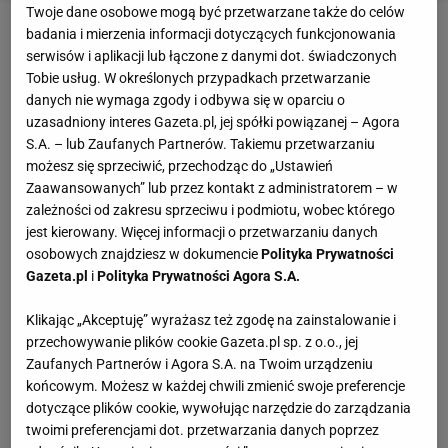
Twoje dane osobowe mogą być przetwarzane także do celów
badania i mierzenia informacji dotyczących funkcjonowania
Shaquille O'Neal - Shaq zaliczył prawie tyle filmów,
serwisów i aplikacji lub łączone z danymi dot. świadczonych
co spudłowanych rzutów osobistych. Niestety,
Tobie usług. W określonych przypadkach przetwarzanie
danych nie wymaga zgody i odbywa się w oparciu o
analogia do jego wolnych całkiem nieźle sprawdza
uzasadniony interes Gazeta.pl, jej spółki powiązanej – Agora
się też w odniesieniu do poziomu jego aktorstwa.
S.A. – lub Zaufanych Partnerów. Takiemu przetwarzaniu
Przed zadebiutował rok po wstąpieniu do
NBA
- w
możesz się sprzeciwić, przechodząc do „Ustawień
Zaawansowanych” lub przez kontakt z administratorem – w
1994 zagrał w naprawdę niezłym filmie ''Blue Chips''.
zależności od zakresu sprzeciwu i podmiotu, wobec którego
Ciężar gry aktorskiej dźwigali tam Nick Noltie i Ed
jest kierowany. Więcej informacji o przetwarzaniu danych
O'Neill, więc Shaq i jego ówczesny kolega z Orlando
osobowych znajdziesz w dokumencie
Polityka Prywatności
Gazeta.pl
i
Polityka Prywatności Agora S.A.
Magic -Penny Hardaway mogli skupić się na graniu
koszykarzy. Gorzej było, gdy centra obsadzano w
Klikając „Akceptuję” wyrażasz też zgodę na zainstalowanie i
głównych rolach. Grając dżina sprawił, że komedia
przechowywanie plików cookie Gazeta.pl sp. z o.o., jej
familijna ''Kazaam''
stała się horrorem
, a tytułową
Zaufanych Partnerów i Agora S.A. na Twoim urządzeniu
końcowym. Możesz w każdej chwili zmienić swoje preferencje
rolą w ''Stalowym rycerzu'' zapracował na nominację
dotyczące plików cookie, wywołując narzędzie do zarządzania
do Złotej Maliny. Kiedy jednak pojawia się gościnnie
twoimi preferencjami dot. przetwarzania danych poprzez