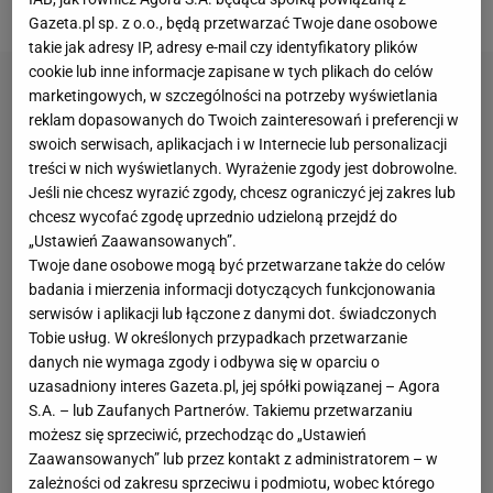
punktów, przy zerowej zdobyczy Mercedesa.
Gazeta.pl sp. z o.o., będą przetwarzać Twoje dane osobowe
takie jak adresy IP, adresy e-mail czy identyfikatory plików
cookie lub inne informacje zapisane w tych plikach do celów
marketingowych, w szczególności na potrzeby wyświetlania
reklam dopasowanych do Twoich zainteresowań i preferencji w
swoich serwisach, aplikacjach i w Internecie lub personalizacji
treści w nich wyświetlanych. Wyrażenie zgody jest dobrowolne.
Jeśli nie chcesz wyrazić zgody, chcesz ograniczyć jej zakres lub
chcesz wycofać zgodę uprzednio udzieloną przejdź do
„Ustawień Zaawansowanych”.
Twoje dane osobowe mogą być przetwarzane także do celów
badania i mierzenia informacji dotyczących funkcjonowania
serwisów i aplikacji lub łączone z danymi dot. świadczonych
Tobie usług. W określonych przypadkach przetwarzanie
danych nie wymaga zgody i odbywa się w oparciu o
uzasadniony interes Gazeta.pl, jej spółki powiązanej – Agora
S.A. – lub Zaufanych Partnerów. Takiemu przetwarzaniu
możesz się sprzeciwić, przechodząc do „Ustawień
Zaawansowanych” lub przez kontakt z administratorem – w
zależności od zakresu sprzeciwu i podmiotu, wobec którego