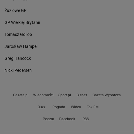
Żużlowe GP
GP Wielkiej Brytanii
Tomasz Gollob
Jarosław Hampel
Greg Hancock
Nicki Pedersen
Gazeta.pl
Wiadomości
Sport.pl
Biznes
Gazeta Wyborcza
Buzz
Pogoda
Wideo
Tok.FM
Poczta
Facebook
RSS