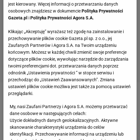
jest kierowany. Więcej informacji o przetwarzaniu danych
osobowych znajdziesz w dokumencie
Polityka Prywatności
Gazeta.pl
i
Polityka Prywatności Agora S.A.
Klikając „Akceptuję” wyrażasz też zgodę na zainstalowanie i
przechowywanie plików cookie Gazeta.pl sp. z o.o., jej
Zaufanych Partnerów i Agora S.A. na Twoim urządzeniu
końcowym. Możesz w każdej chwili zmienić swoje preferencje
dotyczące plików cookie, wywołując narzędzie do zarządzania
twoimi preferencjami dot. przetwarzania danych poprzez
odnośnik „Ustawienia prywatności ” w stopce serwisu i
przechodząc do „Ustawień Zaawansowanych”. Zmiana
ustawień plików cookie możliwa jest także za pomocą ustawień
przeglądarki.
Podobnie sytuacja wygląda w indywidualnej
klasyfikacji.
Michael Schumacher
i
Nico Rosberg
nie
My, nasi Zaufani Partnerzy i Agora S.A. możemy przetwarzać
dane osobowe w następujących celach:
liczą się w walce o tytuł i otwarcie, coraz głośniej,
Użycie dokładnych danych geolokalizacyjnych. Aktywne
narzekają na formę bolidów.
skanowanie charakterystyki urządzenia do celów
identyfikacji. Przechowywanie informacji na urządzeniu lub
W tej sytuacji nie dziwi stanowisko Rossa Brawna,