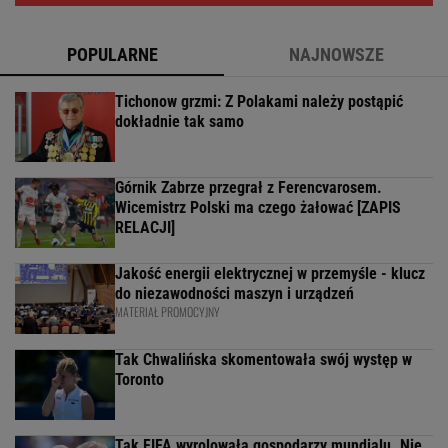
POPULARNE
NAJNOWSZE
Tichonow grzmi: Z Polakami należy postąpić
dokładnie tak samo
Górnik Zabrze przegrał z Ferencvarosem.
Wicemistrz Polski ma czego żałować [ZAPIS
RELACJI]
Jakość energii elektrycznej w przemyśle - klucz
do niezawodności maszyn i urządzeń
MATERIAŁ PROMOCYJNY
Tak Chwalińska skomentowała swój występ w
Toronto
Tak FIFA wyrolowała gospodarzy mundialu. Nie