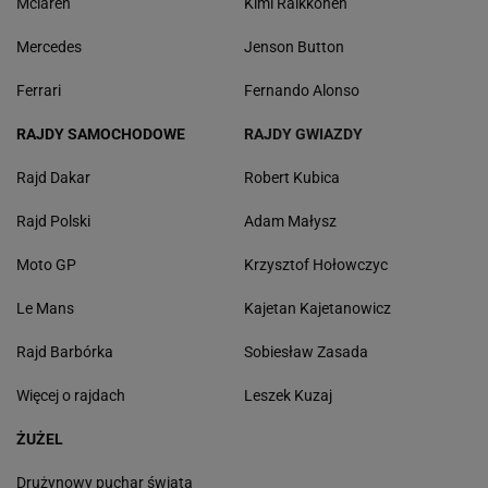
Mclaren
Kimi Raikkonen
Mercedes
Jenson Button
Ferrari
Fernando Alonso
RAJDY SAMOCHODOWE
RAJDY GWIAZDY
Rajd Dakar
Robert Kubica
Rajd Polski
Adam Małysz
Moto GP
Krzysztof Hołowczyc
Le Mans
Kajetan Kajetanowicz
Rajd Barbórka
Sobiesław Zasada
Więcej o rajdach
Leszek Kuzaj
ŻUŻEL
Drużynowy puchar świata