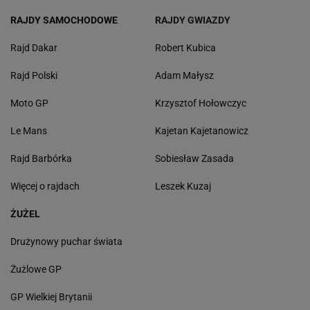
RAJDY SAMOCHODOWE
RAJDY GWIAZDY
Rajd Dakar
Robert Kubica
Rajd Polski
Adam Małysz
Moto GP
Krzysztof Hołowczyc
Le Mans
Kajetan Kajetanowicz
Rajd Barbórka
Sobiesław Zasada
Więcej o rajdach
Leszek Kuzaj
ŻUŻEL
Drużynowy puchar świata
Żużlowe GP
GP Wielkiej Brytanii