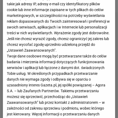
zdrowia od lat owiany jest wielką tajemnicą.
takie jak adresy IP, adresy e-mail czy identyfikatory plików
cookie lub inne informacje zapisane w tych plikach do celów
marketingowych, w szczególności na potrzeby wyświetlania
reklam dopasowanych do Twoich zainteresowań i preferencji w
swoich serwisach, aplikacjach i w Internecie lub personalizacji
treści w nich wyświetlanych. Wyrażenie zgody jest dobrowolne.
Jeśli nie chcesz wyrazić zgody, chcesz ograniczyć jej zakres lub
chcesz wycofać zgodę uprzednio udzieloną przejdź do
„Ustawień Zaawansowanych”.
Twoje dane osobowe mogą być przetwarzane także do celów
badania i mierzenia informacji dotyczących funkcjonowania
serwisów i aplikacji lub łączone z danymi dot. świadczonych
Tobie usług. W określonych przypadkach przetwarzanie
danych nie wymaga zgody i odbywa się w oparciu o
uzasadniony interes Gazeta.pl, jej spółki powiązanej – Agora
S.A. – lub Zaufanych Partnerów. Takiemu przetwarzaniu
możesz się sprzeciwić, przechodząc do „Ustawień
Zaawansowanych” lub przez kontakt z administratorem – w
zależności od zakresu sprzeciwu i podmiotu, wobec którego
jest kierowany. Więcej informacji o przetwarzaniu danych