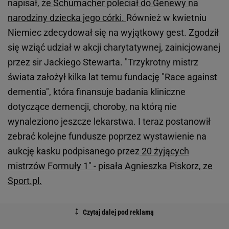
napisał,
że Schumacher poleciał do Genewy na
narodziny dziecka jego córki.
Również w kwietniu
Niemiec zdecydował się na wyjątkowy gest. Zgodził
się wziąć udział w akcji charytatywnej, zainicjowanej
przez sir Jackiego Stewarta. "Trzykrotny mistrz
świata założył kilka lat temu fundację "Race against
dementia", która finansuje badania kliniczne
dotyczące demencji, choroby, na którą nie
wynaleziono jeszcze lekarstwa. I teraz postanowił
zebrać kolejne fundusze poprzez wystawienie na
aukcję kasku podpisanego przez
20 żyjących
mistrzów Formuły 1" - pisała Agnieszka Piskorz, ze
Sport.pl.