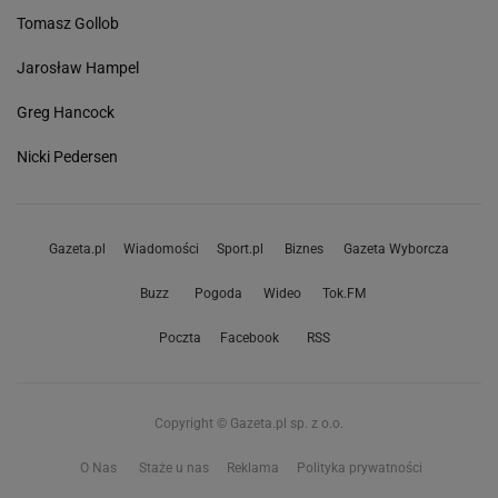
Tomasz Gollob
Jarosław Hampel
Greg Hancock
Nicki Pedersen
Gazeta.pl
Wiadomości
Sport.pl
Biznes
Gazeta Wyborcza
Buzz
Pogoda
Wideo
Tok.FM
Poczta
Facebook
RSS
Copyright © Gazeta.pl sp. z o.o.
O Nas
Staże u nas
Reklama
Polityka prywatności