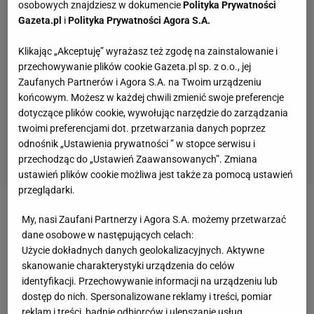
osobowych znajdziesz w dokumencie
Polityka Prywatności
Gazeta.pl
i
Polityka Prywatności Agora S.A.
Klikając „Akceptuję” wyrażasz też zgodę na zainstalowanie i
przechowywanie plików cookie Gazeta.pl sp. z o.o., jej
Zaufanych Partnerów i Agora S.A. na Twoim urządzeniu
końcowym. Możesz w każdej chwili zmienić swoje preferencje
dotyczące plików cookie, wywołując narzędzie do zarządzania
twoimi preferencjami dot. przetwarzania danych poprzez
odnośnik „Ustawienia prywatności ” w stopce serwisu i
przechodząc do „Ustawień Zaawansowanych”. Zmiana
ustawień plików cookie możliwa jest także za pomocą ustawień
przeglądarki.
Zobacz wideo
Kosecki ostro o piłkarzach Legii:
My, nasi Zaufani Partnerzy i Agora S.A. możemy przetwarzać
dane osobowe w następujących celach:
Otworzyć im drzwi i podziękować jak Feio kibicom z
Użycie dokładnych danych geolokalizacyjnych. Aktywne
Danii [To jest Sport.pl]
skanowanie charakterystyki urządzenia do celów
identyfikacji. Przechowywanie informacji na urządzeniu lub
dostęp do nich. Spersonalizowane reklamy i treści, pomiar
Flavio Briatore: Wolę pamiętać go w ten sposób, niż
reklam i treści, badnie odbiorców i ulepszanie usług.