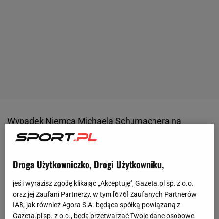
Wypadek
Niemca
Michaela Schumachera
na
nartach pod koniec grudnia 2013 roku wstrząsnął
całym światem Formuły 1. Siedmiokrotny mistrz
Droga Użytkowniczko, Drogi Użytkowniku,
świata upadł i uderzył głową w wystający kawałek
skały, a kolejne miesiące spędził w stanie śpiączki
jeśli wyrazisz zgodę klikając „Akceptuję”, Gazeta.pl sp. z o.o.
farmakologicznej. Schumacher do dziś pozostaje
oraz jej Zaufani Partnerzy, w tym [
676
] Zaufanych Partnerów
IAB, jak również Agora S.A. będąca spółką powiązaną z
sparaliżowany i wymaga stałej opieki. Jego stan
Gazeta.pl sp. z o.o., będą przetwarzać Twoje dane osobowe