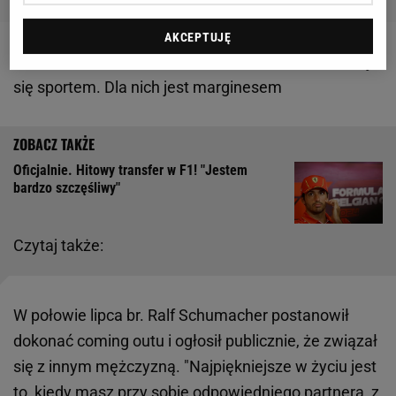
AKCEPTUJĘ
Zobacz wideo
Kiedrowski: Pokolenie Z nie interesuje
się sportem. Dla nich jest marginesem
Oficjalnie. Hitowy transfer w F1! "Jestem
bardzo szczęśliwy"
Czytaj także:
W połowie lipca br. Ralf Schumacher postanowił
dokonać coming outu i ogłosił publicznie, że związał
się z innym mężczyzną. "Najpiękniejsze w życiu jest
to, kiedy masz przy sobie odpowiedniego partnera, z