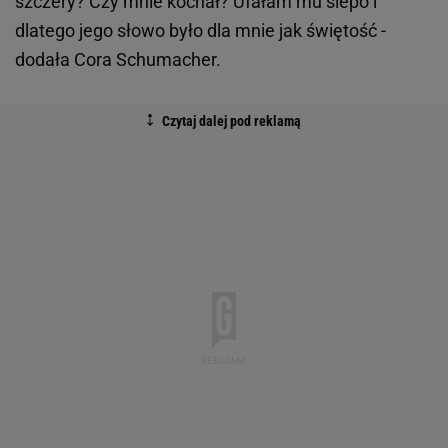
szczery? Czy mnie kochał? Ufałam mu ślepo i
dlatego jego słowo było dla mnie jak świętość -
dodała Cora Schumacher.