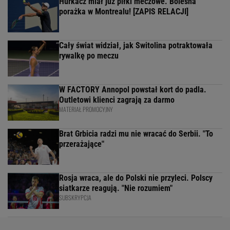
Hurkacz miał już piłki meczowe. Bolesna
porażka w Montrealu! [ZAPIS RELACJI]
Cały świat widział, jak Switolina potraktowała
rywalkę po meczu
W FACTORY Annopol powstał kort do padla.
Outletowi klienci zagrają za darmo
MATERIAŁ PROMOCYJNY
Brat Grbicia radzi mu nie wracać do Serbii. "To
przerażające"
Rosja wraca, ale do Polski nie przyleci. Polscy
siatkarze reagują. "Nie rozumiem"
SUBSKRYPCJA