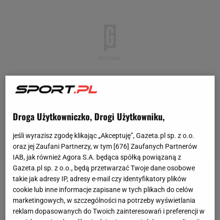
Droga Użytkowniczko, Drogi Użytkowniku,
jeśli wyrazisz zgodę klikając „Akceptuję”, Gazeta.pl sp. z o.o.
oraz jej Zaufani Partnerzy, w tym [
676
] Zaufanych Partnerów
IAB, jak również Agora S.A. będąca spółką powiązaną z
Gazeta.pl sp. z o.o., będą przetwarzać Twoje dane osobowe
takie jak adresy IP, adresy e-mail czy identyfikatory plików
Ralf Schumacher to były kierowca
Formuły 1
z lat
cookie lub inne informacje zapisane w tych plikach do celów
1997-2007. W tym czasie młodszy brat Michaela
marketingowych, w szczególności na potrzeby wyświetlania
wygrał sześć wyścigów, a jego najlepszym wynikiem
reklam dopasowanych do Twoich zainteresowań i preferencji w