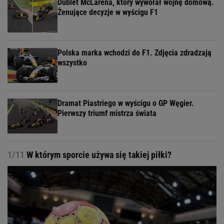
Dublet McLarena, który wywołał wojnę domową.
Żenujące decyzje w wyścigu F1
Polska marka wchodzi do F1. Zdjęcia zdradzają
wszystko
Dramat Piastriego w wyścigu o GP Węgier.
Pierwszy triumf mistrza świata
1/11
W którym sporcie używa się takiej piłki?