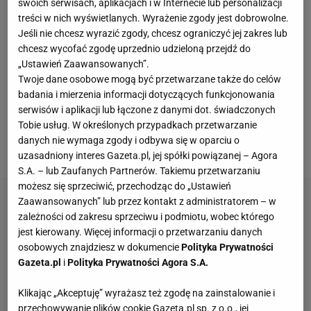
swoich serwisach, aplikacjach i w Internecie lub personalizacji
w karierze było czwarte miejsce, które osiągał w
treści w nich wyświetlanych. Wyrażenie zgody jest dobrowolne.
2001 i 2002 r. jako kierowca
Williamsa
. W latach
Jeśli nie chcesz wyrazić zgody, chcesz ograniczyć jej zakres lub
2001-2015 Ralf był w związku z Corą Schumacher,
chcesz wycofać zgodę uprzednio udzieloną przejdź do
„Ustawień Zaawansowanych”.
niemiecką aktorką, modelką oraz prezenterką
Twoje dane osobowe mogą być przetwarzane także do celów
telewizyjną, z którą miał synka Davida. Syn poszedł
badania i mierzenia informacji dotyczących funkcjonowania
w ślady ojca i także został kierowcą wyścigowym. W
serwisów i aplikacji lub łączone z danymi dot. świadczonych
Tobie usług. W określonych przypadkach przetwarzanie
2015 r. doszło jednak do rozstania pary
danych nie wymaga zgody i odbywa się w oparciu o
Schumacherów.
uzasadniony interes Gazeta.pl, jej spółki powiązanej – Agora
S.A. – lub Zaufanych Partnerów. Takiemu przetwarzaniu
możesz się sprzeciwić, przechodząc do „Ustawień
Zaawansowanych” lub przez kontakt z administratorem – w
zależności od zakresu sprzeciwu i podmiotu, wobec którego
jest kierowany. Więcej informacji o przetwarzaniu danych
osobowych znajdziesz w dokumencie
Polityka Prywatności
Gazeta.pl
i
Polityka Prywatności Agora S.A.
Klikając „Akceptuję” wyrażasz też zgodę na zainstalowanie i
przechowywanie plików cookie Gazeta.pl sp. z o.o., jej