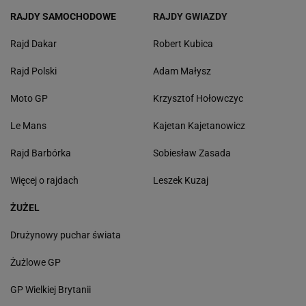
RAJDY SAMOCHODOWE
RAJDY GWIAZDY
Rajd Dakar
Robert Kubica
Rajd Polski
Adam Małysz
Moto GP
Krzysztof Hołowczyc
Le Mans
Kajetan Kajetanowicz
Rajd Barbórka
Sobiesław Zasada
Więcej o rajdach
Leszek Kuzaj
ŻUŻEL
Drużynowy puchar świata
Żużlowe GP
GP Wielkiej Brytanii