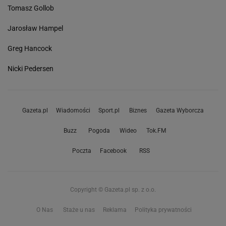
Tomasz Gollob
Jarosław Hampel
Greg Hancock
Nicki Pedersen
Gazeta.pl
Wiadomości
Sport.pl
Biznes
Gazeta Wyborcza
Buzz
Pogoda
Wideo
Tok.FM
Poczta
Facebook
RSS
Copyright © Gazeta.pl sp. z o.o.
O Nas
Staże u nas
Reklama
Polityka prywatności