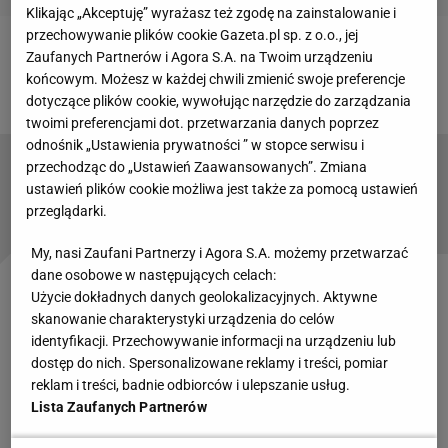
Klikając „Akceptuję” wyrażasz też zgodę na zainstalowanie i
przechowywanie plików cookie Gazeta.pl sp. z o.o., jej
Zaufanych Partnerów i Agora S.A. na Twoim urządzeniu
Zobacz wideo
Słoweńcy już wkrótce mogą mieć
końcowym. Możesz w każdej chwili zmienić swoje preferencje
przewagę nad resztą świata w skokach
dotyczące plików cookie, wywołując narzędzie do zarządzania
twoimi preferencjami dot. przetwarzania danych poprzez
odnośnik „Ustawienia prywatności ” w stopce serwisu i
przechodząc do „Ustawień Zaawansowanych”. Zmiana
Największy bohater początku sezonu F1.
ustawień plików cookie możliwa jest także za pomocą ustawień
Aż nie wierzył. "To jest nierealne!"
przeglądarki.
SUBSKRYPCJA
My, nasi Zaufani Partnerzy i Agora S.A. możemy przetwarzać
dane osobowe w następujących celach:
Sekretem sukcesów jest podkupywanie topowych
Użycie dokładnych danych geolokalizacyjnych. Aktywne
skanowanie charakterystyki urządzenia do celów
inżynierów
identyfikacji. Przechowywanie informacji na urządzeniu lub
dostęp do nich. Spersonalizowane reklamy i treści, pomiar
- Miło widzieć trzy bolidy Red Bulla na podium –
reklam i treści, badnie odbiorców i ulepszanie usług.
Lista Zaufanych Partnerów
żartował na konferencji zwycięzców drugi na mecie
w Bahrajnie Sergio Perez. Obok siedzieli: zwycięzca i