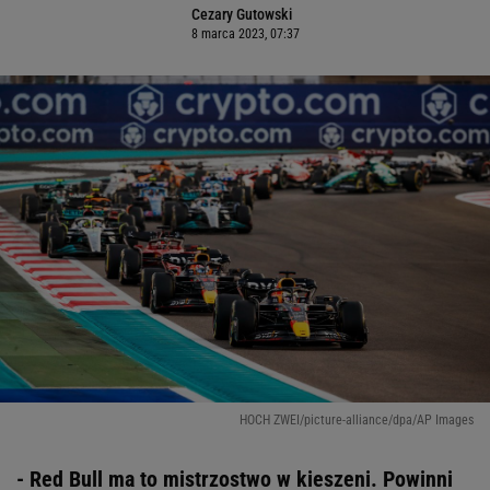
Cezary Gutowski
8 marca 2023, 07:37
HOCH ZWEI/picture-alliance/dpa/AP Images
- Red Bull ma to mistrzostwo w kieszeni. Powinni