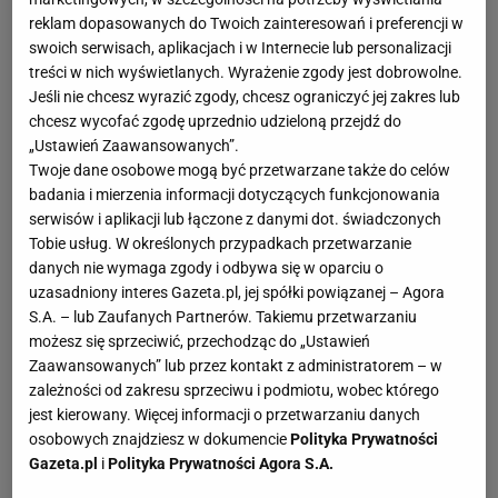
reklam dopasowanych do Twoich zainteresowań i preferencji w
swoich serwisach, aplikacjach i w Internecie lub personalizacji
treści w nich wyświetlanych. Wyrażenie zgody jest dobrowolne.
Jeśli nie chcesz wyrazić zgody, chcesz ograniczyć jej zakres lub
chcesz wycofać zgodę uprzednio udzieloną przejdź do
„Ustawień Zaawansowanych”.
Twoje dane osobowe mogą być przetwarzane także do celów
badania i mierzenia informacji dotyczących funkcjonowania
serwisów i aplikacji lub łączone z danymi dot. świadczonych
Tobie usług. W określonych przypadkach przetwarzanie
danych nie wymaga zgody i odbywa się w oparciu o
uzasadniony interes Gazeta.pl, jej spółki powiązanej – Agora
S.A. – lub Zaufanych Partnerów. Takiemu przetwarzaniu
możesz się sprzeciwić, przechodząc do „Ustawień
Zaawansowanych” lub przez kontakt z administratorem – w
zależności od zakresu sprzeciwu i podmiotu, wobec którego
jest kierowany. Więcej informacji o przetwarzaniu danych
osobowych znajdziesz w dokumencie
Polityka Prywatności
Gazeta.pl
i
Polityka Prywatności Agora S.A.