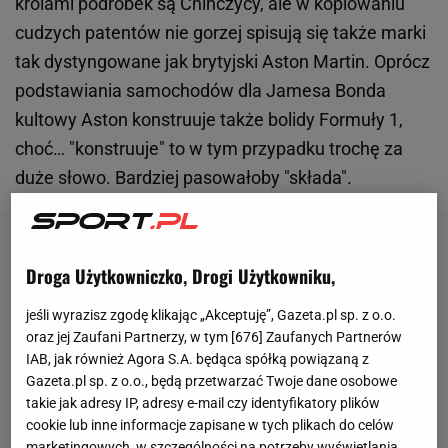
królami podróbek są Chińczycy, ale w kopiowaniu
cudzych patentów nie gorzej spisują się także marki
tak dystyngowane jak brytyjski Aston Martin. Oprócz
podstawiania samochodów dla Jamesa Bonda
kultowy Aston konstruuje także bolidy Formuły 1,
choć… "konstruuje" to w tym przypadku trochę za
duże słowo. Bardziej pasowałoby "składa".
Droga Użytkowniczko, Drogi Użytkowniku,
jeśli wyrazisz zgodę klikając „Akceptuję”, Gazeta.pl sp. z o.o.
oraz jej Zaufani Partnerzy, w tym [
676
] Zaufanych Partnerów
IAB, jak również Agora S.A. będąca spółką powiązaną z
Gazeta.pl sp. z o.o., będą przetwarzać Twoje dane osobowe
takie jak adresy IP, adresy e-mail czy identyfikatory plików
cookie lub inne informacje zapisane w tych plikach do celów
marketingowych, w szczególności na potrzeby wyświetlania