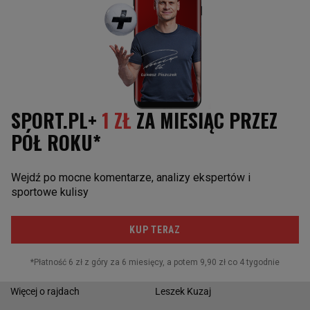
Lotus
Lewis Hamilton
Mclaren
Kimi Raikkonen
Mercedes
Jenson Button
Ferrari
Fernando Alonso
RAJDY SAMOCHODOWE
RAJDY GWIAZDY
Rajd Dakar
Robert Kubica
Rajd Polski
Adam Małysz
Moto GP
Krzysztof Hołowczyc
Le Mans
Kajetan Kajetanowicz
Rajd Barbórka
Sobiesław Zasada
Więcej o rajdach
Leszek Kuzaj