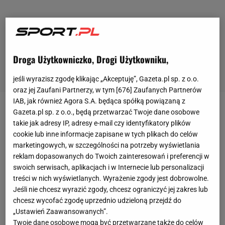
Droga Użytkowniczko, Drogi Użytkowniku,
jeśli wyrazisz zgodę klikając „Akceptuję”, Gazeta.pl sp. z o.o.
oraz jej Zaufani Partnerzy, w tym [
676
] Zaufanych Partnerów
IAB, jak również Agora S.A. będąca spółką powiązaną z
Gazeta.pl sp. z o.o., będą przetwarzać Twoje dane osobowe
Dla
Lewisa Hamiltona
sezon 2022 nie należy do
takie jak adresy IP, adresy e-mail czy identyfikatory plików
udanych. Brytyjczyk tylko w jednym z czterech
cookie lub inne informacje zapisane w tych plikach do celów
rozegranych dotychczas wyścigów był na podium. W
marketingowych, w szczególności na potrzeby wyświetlania
reklam dopasowanych do Twoich zainteresowań i preferencji w
miniony weekend
Grand Prix
Emilii-Romanii ukończył
swoich serwisach, aplikacjach i w Internecie lub personalizacji
dopiero na trzynastej pozycji. Jedną z przyczyn tak
treści w nich wyświetlanych. Wyrażenie zgody jest dobrowolne.
słabych wyników kierowcy jest słabe
Jeśli nie chcesz wyrazić zgody, chcesz ograniczyć jej zakres lub
tempo
Mercedesa
, który nie najlepiej odnajduje się
chcesz wycofać zgodę uprzednio udzieloną przejdź do
„Ustawień Zaawansowanych”.
w nowej rzeczywistości
Formuły 1
.
Twoje dane osobowe mogą być przetwarzane także do celów