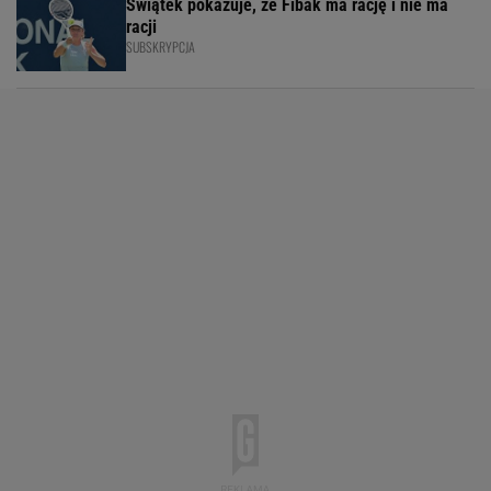
Świątek pokazuje, że Fibak ma rację i nie ma
racji
SUBSKRYPCJA