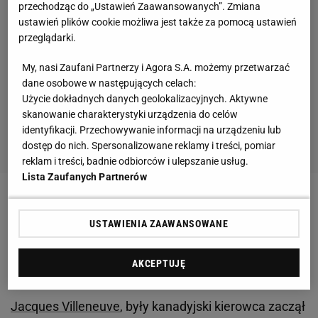
przechodząc do „Ustawień Zaawansowanych”. Zmiana
ustawień plików cookie możliwa jest także za pomocą ustawień
przeglądarki.
My, nasi Zaufani Partnerzy i Agora S.A. możemy przetwarzać
dane osobowe w następujących celach:
Użycie dokładnych danych geolokalizacyjnych. Aktywne
skanowanie charakterystyki urządzenia do celów
identyfikacji. Przechowywanie informacji na urządzeniu lub
dostęp do nich. Spersonalizowane reklamy i treści, pomiar
reklam i treści, badnie odbiorców i ulepszanie usług.
Lista Zaufanych Partnerów
Zobacz wideo
USTAWIENIA ZAAWANSOWANE
Lewis Hamilton skończy karierę? Dawny mistrz
AKCEPTUJĘ
świata komentuje
Jacques Villeneuve
, były kanadyjski kierowca zaczął