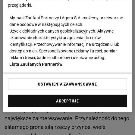
przeglądarki.
powinien zastanowić się nad dalszym
sponsorowaniem polskiego kierowcy.
My, nasi Zaufani Partnerzy i Agora S.A. możemy przetwarzać
dane osobowe w następujących celach:
Użycie dokładnych danych geolokalizacyjnych. Aktywne
Czy Orlenowi opłaca się sponsorowanie Roberta
skanowanie charakterystyki urządzenia do celów
Kubicy?
identyfikacji. Przechowywanie informacji na urządzeniu lub
dostęp do nich. Spersonalizowane reklamy i treści, pomiar
Prezes Orlenu
Daniel Obajtek
podkreśla, że widzi
reklam i treści, badnie odbiorców i ulepszanie usług.
Lista Zaufanych Partnerów
wielkie korzyści z obecności w Formule 1, co
potwierdza także w rozmowie ze Sport.pl Adam
Pawlukiewicz, ekspert ds. marketingu z Pentagon
USTAWIENIA ZAAWANSOWANE
Research. -
Formuła 1
jest najważniejszą serią
wyścigów torowych na świecie i należy do grona
AKCEPTUJĘ
trzech dyscyplin
sportowych
wzbudzających
największe zainteresowanie. Przynależność do tego
elitarnego grona siłą rzeczy przynosi wiele