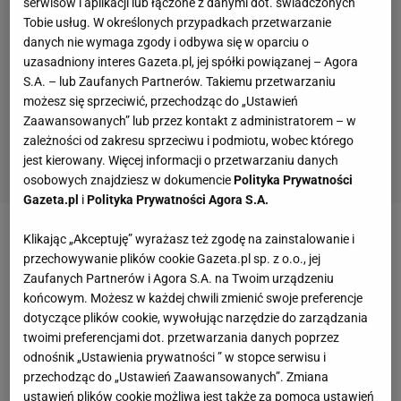
serwisów i aplikacji lub łączone z danymi dot. świadczonych
Tobie usług. W określonych przypadkach przetwarzanie
danych nie wymaga zgody i odbywa się w oparciu o
uzasadniony interes Gazeta.pl, jej spółki powiązanej – Agora
S.A. – lub Zaufanych Partnerów. Takiemu przetwarzaniu
możesz się sprzeciwić, przechodząc do „Ustawień
Zaawansowanych” lub przez kontakt z administratorem – w
zależności od zakresu sprzeciwu i podmiotu, wobec którego
jest kierowany. Więcej informacji o przetwarzaniu danych
osobowych znajdziesz w dokumencie
Polityka Prywatności
Gazeta.pl
i
Polityka Prywatności Agora S.A.
Klikając „Akceptuję” wyrażasz też zgodę na zainstalowanie i
Zobacz wideo
Czy Robert Kubica ma jeszcze
przechowywanie plików cookie Gazeta.pl sp. z o.o., jej
jakiekolwiek szanse w Formule 1?
Zaufanych Partnerów i Agora S.A. na Twoim urządzeniu
końcowym. Możesz w każdej chwili zmienić swoje preferencje
dotyczące plików cookie, wywołując narzędzie do zarządzania
Natychmiast w mediach społecznościowych
twoimi preferencjami dot. przetwarzania danych poprzez
pojawiło się mnóstwo głosów, że sponsorowanie
odnośnik „Ustawienia prywatności ” w stopce serwisu i
Kubicy
i jego posady w F1 nikomu się nie opłaca.
przechodząc do „Ustawień Zaawansowanych”. Zmiana
ustawień plików cookie możliwa jest także za pomocą ustawień
Postanowiliśmy sprawdzić, czy faktycznie Orlen