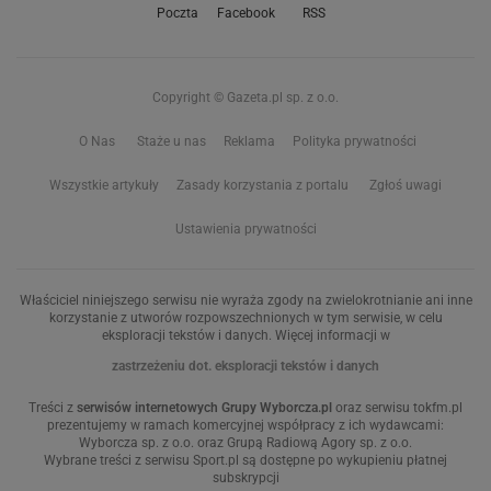
Poczta
Facebook
RSS
Copyright © Gazeta.pl sp. z o.o.
O Nas
Staże u nas
Reklama
Polityka prywatności
Wszystkie artykuły
Zasady korzystania z portalu
Zgłoś uwagi
Ustawienia prywatności
Właściciel niniejszego serwisu nie wyraża zgody na zwielokrotnianie ani inne
korzystanie z utworów rozpowszechnionych w tym serwisie, w celu
eksploracji tekstów i danych. Więcej informacji w
zastrzeżeniu dot. eksploracji tekstów i danych
Treści z
serwisów internetowych Grupy Wyborcza.pl
oraz serwisu tokfm.pl
prezentujemy w ramach komercyjnej współpracy z ich wydawcami:
Wyborcza sp. z o.o. oraz Grupą Radiową Agory sp. z o.o.
Wybrane treści z serwisu Sport.pl są dostępne po wykupieniu płatnej
subskrypcji