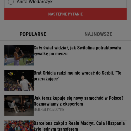
Anita Włodarczyk
NASTĘPNE PYTANIE
POPULARNE
NAJNOWSZE
Cały świat widział, jak Switolina potraktowała
rywalkę po meczu
Brat Grbicia radzi mu nie wracać do Serbii. "To
przerażające"
Jak teraz kupuje się nowy samochód w Polsce?
Rozmawiamy z ekspertem
MATERIAŁ PROMOCYJNY
Barcelona zakpi z Realu Madryt. Cała Hiszpania
żyje jednym transferem