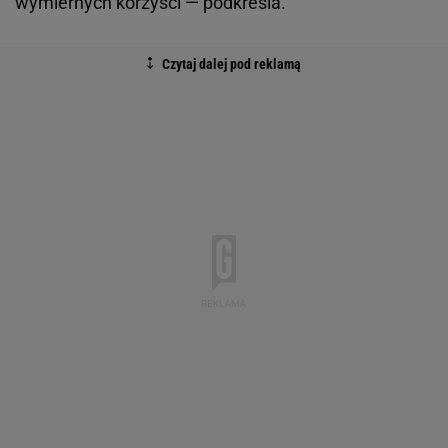
wymiernych korzyści — podkreśla.