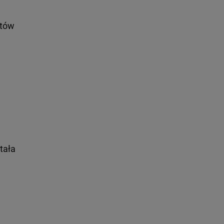
stów
tała