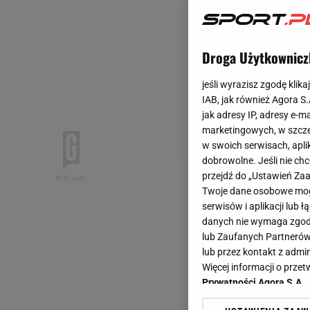
Droga Użytkownicz
jeśli wyrazisz zgodę klika
IAB, jak również Agora S
jak adresy IP, adresy e-m
marketingowych, w szcze
w swoich serwisach, aplik
dobrowolne. Jeśli nie ch
przejdź do „Ustawień Z
Twoje dane osobowe mogą
serwisów i aplikacji lub
danych nie wymaga zgody 
lub Zaufanych Partnerów
lub przez kontakt z admi
Więcej informacji o prz
Prywatności Agora S.A.