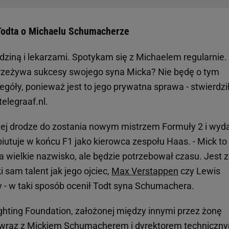
Todta o Michaelu Schumacherze
odziną i lekarzami. Spotykam się z Michaelem regularnie.
rzeżywa sukcesy swojego syna Micka? Nie będę o tym
góły, ponieważ jest to jego prywatna sprawa - stwierdzi
elegraaf.nl.
zej drodze do zostania nowym mistrzem Formuły 2 i wyd
iutuje w końcu F1 jako kierowca zespołu Haas. - Mick to
 wielkie nazwisko, ale będzie potrzebował czasu. Jest 
i sam talent jak jego ojciec,
Max Verstappen
czy Lewis
 - w taki sposób ocenił Todt syna Schumachera.
ghting Foundation, założonej między innymi przez żonę
 wraz z Mickiem Schumacherem i dyrektorem techniczn