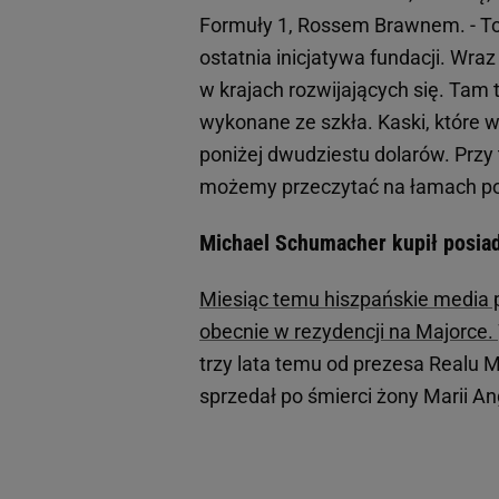
Formuły 1, Rossem Brawnem. - To,
ostatnia inicjatywa fundacji. Wr
w krajach rozwijających się. Tam t
wykonane ze szkła. Kaski, które 
poniżej dwudziestu dolarów. Przy
możemy przeczytać na łamach port
Michael Schumacher kupił posia
Miesiąc temu hiszpańskie media
obecnie w rezydencji na Majorce.
trzy lata temu od prezesa Realu Ma
sprzedał po śmierci żony Marii A