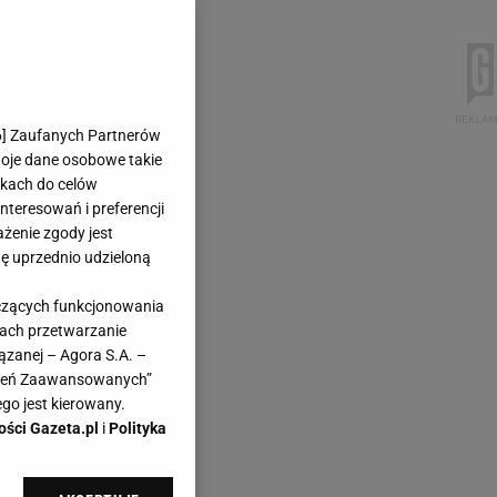
6
] Zaufanych Partnerów
woje dane osobowe takie
likach do celów
teresowań i preferencji
ażenie zgody jest
dę uprzednio udzieloną
yczących funkcjonowania
kach przetwarzanie
ązanej – Agora S.A. –
awień Zaawansowanych”
go jest kierowany.
ości Gazeta.pl
i
Polityka