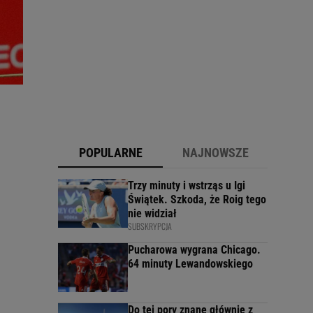
POPULARNE
NAJNOWSZE
Trzy minuty i wstrząs u Igi
Świątek. Szkoda, że Roig tego
nie widział
SUBSKRYPCJA
Pucharowa wygrana Chicago.
64 minuty Lewandowskiego
Do tej pory znane głównie z