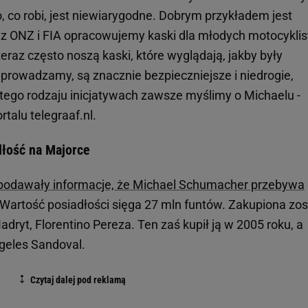
 co robi, jest niewiarygodne. Dobrym przykładem jest
az z ONZ i FIA opracowujemy kaski dla młodych motocykli
eraz często noszą kaski, które wyglądają, jakby były
wprowadzamy, są znacznie bezpieczniejsze i niedrogie,
 tego rodzaju inicjatywach zawsze myślimy o Michaelu -
alu telegraaf.nl.
dłość na Majorce
 podawały informacje, że Michael Schumacher przebywa
Wartość posiadłości sięga 27 mln funtów. Zakupiona zos
dryt, Florentino Pereza. Ten zaś kupił ją w 2005 roku, a
ngeles Sandoval.