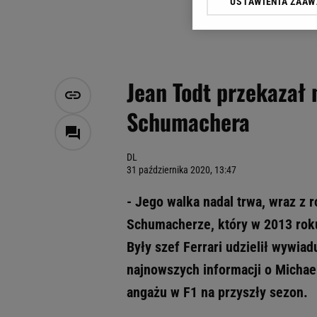
USTAWIENIA ZAA
Klikając „Akceptuję” wyra
Zaufanych Partnerów i A
dotyczące plików cookie,
odnośnik „Ustawienia pr
plików cookie możliwa je
Jean Todt przekazał
My, nasi Zaufani Partne
Schumachera
Użycie dokładnych danych
Przechowywanie informacji
badnie odbiorców i uleps
DL
31 października 2020, 13:47
- Jego walka nadal trwa, wraz z r
Schumacherze, który w 2013 rok
Były szef Ferrari udzielił wywiad
najnowszych informacji o Michaelu
angażu w F1 na przyszły sezon.