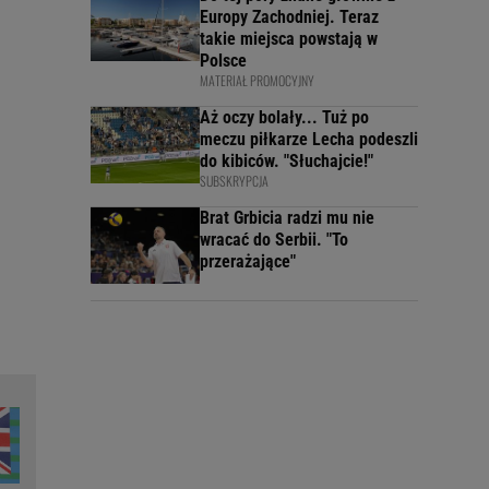
Europy Zachodniej. Teraz
takie miejsca powstają w
Polsce
MATERIAŁ PROMOCYJNY
Aż oczy bolały... Tuż po
meczu piłkarze Lecha podeszli
do kibiców. "Słuchajcie!"
SUBSKRYPCJA
Brat Grbicia radzi mu nie
wracać do Serbii. "To
przerażające"