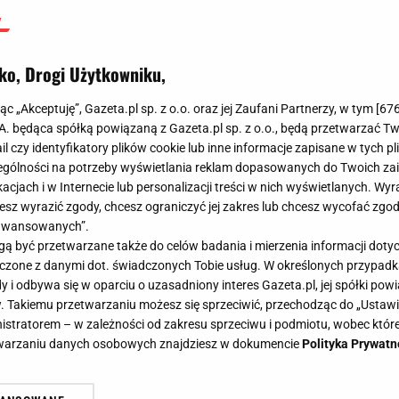
ko, Drogi Użytkowniku,
jąc „Akceptuję”, Gazeta.pl sp. z o.o. oraz jej Zaufani Partnerzy, w tym [
67
.A. będąca spółką powiązaną z Gazeta.pl sp. z o.o., będą przetwarzać T
ail czy identyfikatory plików cookie lub inne informacje zapisane w tych p
gólności na potrzeby wyświetlania reklam dopasowanych do Twoich zain
acjach i w Internecie lub personalizacji treści w nich wyświetlanych. Wyr
cesz wyrazić zgody, chcesz ograniczyć jej zakres lub chcesz wycofać zgo
aawansowanych”.
 być przetwarzane także do celów badania i mierzenia informacji dot
 łączone z danymi dot. świadczonych Tobie usług. W określonych przypad
i odbywa się w oparciu o uzasadniony interes Gazeta.pl, jej spółki powi
. Takiemu przetwarzaniu możesz się sprzeciwić, przechodząc do „Ust
nistratorem – w zależności od zakresu sprzeciwu i podmiotu, wobec które
etwarzaniu danych osobowych znajdziesz w dokumencie
Polityka Prywatn