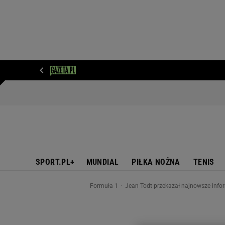
WIADOMOŚCI
NEXT
SPORT
PLOTEK
D
SPORT.PL+
MUNDIAL
PIŁKA NOŻNA
TENIS
Formuła 1
Jean Todt przekazał najnowsze inf