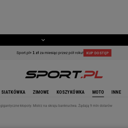
ZIECKO
MOTO
SIATKÓWKA
ZIMOWE
KOSZYKÓWKA
MOTO
INNE
z gigantyczne kłopoty. Mistrz na skraju bankructwa. Żądają 9 mln dolarów