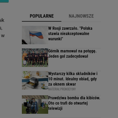
POPULARNE
NAJNOWSZE
ik
s,
W Rosji zawrzało. "Polska
stawia nieakceptowalne
ę w
warunki"
Górnik marnował na potęgę.
Jeden gol zadecydował
Wystarczy kilka składników i
10 minut. Idealny obiad, gdy
za oknem skwar
MATERIAŁ PROMOCYJNY
Prawdziwa bomba dla kibiców.
Oto co trafi do otwartej
telewizji