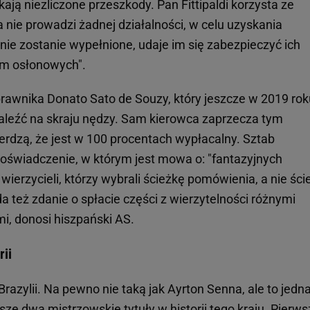
kają niezliczone przeszkody. Pan Fittipaldi korzysta ze
a nie prowadzi żadnej działalności, w celu uzyskania
nie zostanie wypełnione, udaje im się zabezpieczyć ich
rm osłonowych".
rawnika Donato Sato de Souzy, który jeszcze w 2019 rok
 znaleźć na skraju nędzy. Sam kierowca zaprzecza tym
erdzą, że jest w 100 procentach wypłacalny. Sztab
ż oświadczenie, w którym jest mowa o: "fantazyjnych
erzycieli, którzy wybrali ścieżkę pomówienia, a nie ści
a też zdanie o spłacie części z wierzytelności różnymi
i, donosi hiszpański AS.
rii
Brazylii. Na pewno nie taką jak Ayrton Senna, ale to jedn
wsze dwa mistrzowskie tytuły w historii tego kraju. Pierw