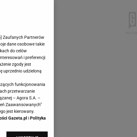
6
] Zaufanych Partnerów
woje dane osobowe takie
likach do celów
teresowań i preferencji
ażenie zgody jest
dę uprzednio udzieloną
yczących funkcjonowania
kach przetwarzanie
ązanej – Agora S.A. –
awień Zaawansowanych”
go jest kierowany.
ości Gazeta.pl
i
Polityka