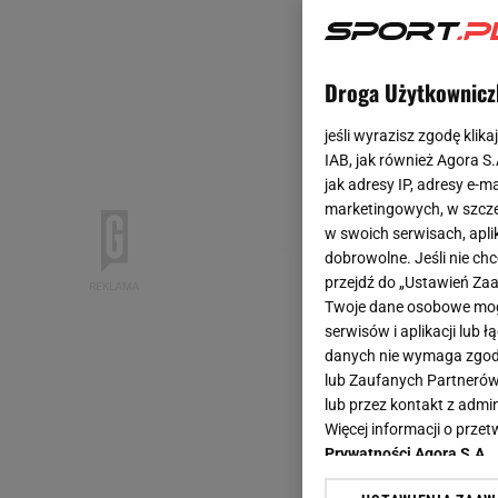
Droga Użytkownicz
jeśli wyrazisz zgodę klika
IAB, jak również Agora S
jak adresy IP, adresy e-m
marketingowych, w szcze
w swoich serwisach, aplik
dobrowolne. Jeśli nie ch
przejdź do „Ustawień Z
Twoje dane osobowe mogą
serwisów i aplikacji lub
danych nie wymaga zgody 
lub Zaufanych Partnerów
lub przez kontakt z admi
Więcej informacji o prz
Prywatności Agora S.A.