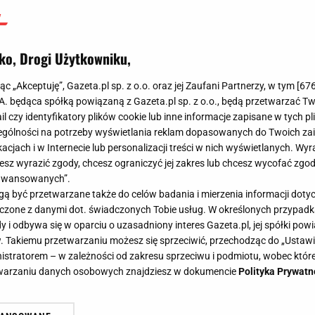
ko, Drogi Użytkowniku,
jąc „Akceptuję”, Gazeta.pl sp. z o.o. oraz jej Zaufani Partnerzy, w tym [
67
.A. będąca spółką powiązaną z Gazeta.pl sp. z o.o., będą przetwarzać T
ail czy identyfikatory plików cookie lub inne informacje zapisane w tych p
gólności na potrzeby wyświetlania reklam dopasowanych do Twoich zain
acjach i w Internecie lub personalizacji treści w nich wyświetlanych. Wyr
cesz wyrazić zgody, chcesz ograniczyć jej zakres lub chcesz wycofać zgo
aawansowanych”.
 być przetwarzane także do celów badania i mierzenia informacji dot
 łączone z danymi dot. świadczonych Tobie usług. W określonych przypad
i odbywa się w oparciu o uzasadniony interes Gazeta.pl, jej spółki powi
. Takiemu przetwarzaniu możesz się sprzeciwić, przechodząc do „Ust
nistratorem – w zależności od zakresu sprzeciwu i podmiotu, wobec które
etwarzaniu danych osobowych znajdziesz w dokumencie
Polityka Prywatn