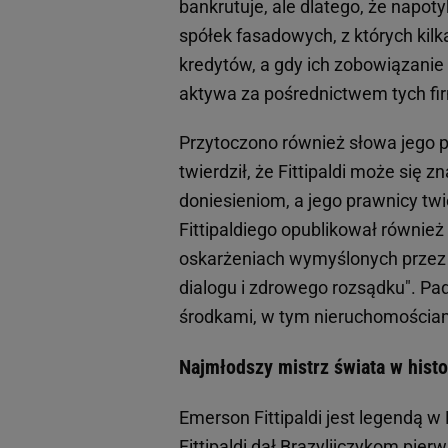
bankrutuje, ale dlatego, że napoty
spółek fasadowych, z których kilk
kredytów, a gdy ich zobowiązanie 
aktywa za pośrednictwem tych fi
Przytoczono również słowa jego p
twierdził, że Fittipaldi może się
doniesieniom, a jego prawnicy twi
Fittipaldiego opublikował równie
oskarżeniach wymyślonych przez wi
dialogu i zdrowego rozsądku". Pad
środkami, w tym nieruchomościam
Najmłodszy mistrz świata w histo
Emerson Fittipaldi jest legendą w 
Fittipaldi dał Brazylijczykom pier