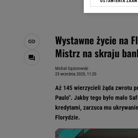
USTAWIENIA ZAA
Klikając „Akceptuję” wyra
Zaufanych Partnerów i A
dotyczące plików cookie,
odnośnik „Ustawienia pr
plików cookie możliwa je
Wystawne życie na Fl
My, nasi Zaufani Partne
Mistrz na skraju ban
Użycie dokładnych danych
Przechowywanie informacji
badnie odbiorców i uleps
Michał Gąsiorowski
23 września 2020, 11:20
Aż 145 wierzycieli żąda zwrotu p
Paulo". Jakby tego było mało Saf
kredytami, zarzuca mu ukrywani
Florydzie.