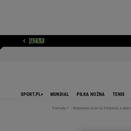
WIADOMOŚCI
NEXT
SPORT
PLOTEK
D
SPORT.PL+
MUNDIAL
PIŁKA NOŻNA
TENIS
Formuła 1
Wystawne życie na Florydzie, a tera