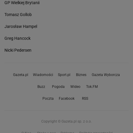
GP Wielkiej Brytanii
Tomasz Gollob
Jarosław Hampel
Greg Hancock
Nicki Pedersen
Gazeta.pl
Wiadomości
Sport.pl
Biznes
Gazeta Wyborcza
Buzz
Pogoda
Wideo
Tok.FM
Poczta
Facebook
RSS
Copyright © Gazeta.pl sp. z o.o.