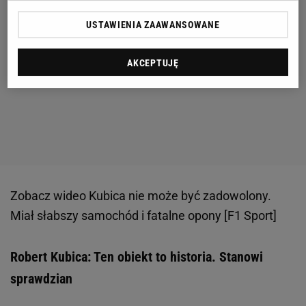
USTAWIENIA ZAAWANSOWANE
AKCEPTUJĘ
Zobacz wideo
Kubica nie może być zadowolony.
Miał słabszy samochód i fatalne opony [F1 Sport]
Robert Kubica: Ten obiekt to historia. Stanowi
sprawdzian