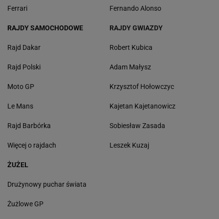
Ferrari
Fernando Alonso
RAJDY SAMOCHODOWE
RAJDY GWIAZDY
Rajd Dakar
Robert Kubica
Rajd Polski
Adam Małysz
Moto GP
Krzysztof Hołowczyc
Le Mans
Kajetan Kajetanowicz
Rajd Barbórka
Sobiesław Zasada
Więcej o rajdach
Leszek Kuzaj
ŻUŻEL
Drużynowy puchar świata
Żużlowe GP