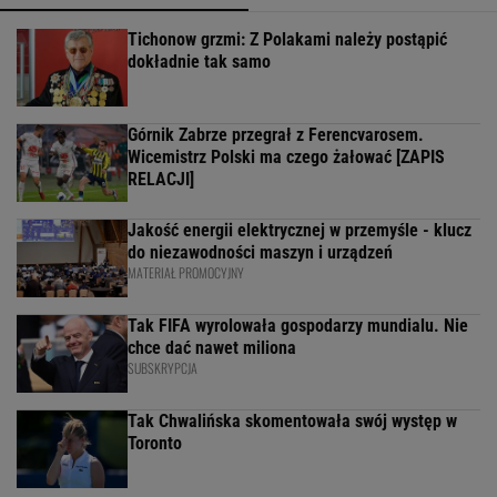
Tichonow grzmi: Z Polakami należy postąpić
dokładnie tak samo
Górnik Zabrze przegrał z Ferencvarosem.
Wicemistrz Polski ma czego żałować [ZAPIS
RELACJI]
Jakość energii elektrycznej w przemyśle - klucz
do niezawodności maszyn i urządzeń
MATERIAŁ PROMOCYJNY
Tak FIFA wyrolowała gospodarzy mundialu. Nie
chce dać nawet miliona
SUBSKRYPCJA
Tak Chwalińska skomentowała swój występ w
Toronto