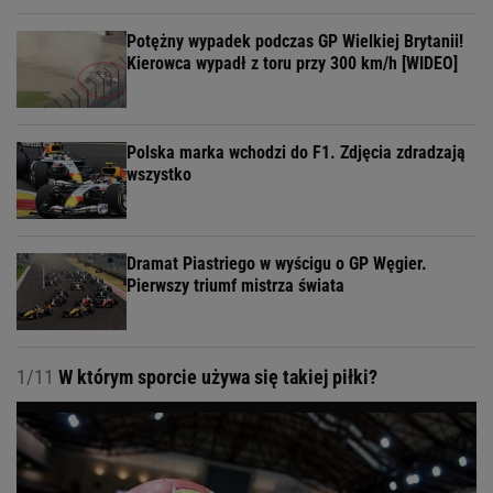
Potężny wypadek podczas GP Wielkiej Brytanii!
Kierowca wypadł z toru przy 300 km/h [WIDEO]
Polska marka wchodzi do F1. Zdjęcia zdradzają
wszystko
Dramat Piastriego w wyścigu o GP Węgier.
Pierwszy triumf mistrza świata
1/11
W którym sporcie używa się takiej piłki?