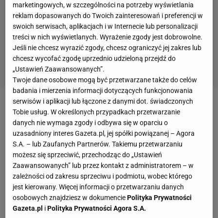
marketingowych, w szczególności na potrzeby wyświetlania
reklam dopasowanych do Twoich zainteresowań i preferencji w
swoich serwisach, aplikacjach i w Internecie lub personalizacji
treści w nich wyświetlanych. Wyrażenie zgody jest dobrowolne.
Jeśli nie chcesz wyrazić zgody, chcesz ograniczyć jej zakres lub
chcesz wycofać zgodę uprzednio udzieloną przejdź do
„Ustawień Zaawansowanych”.
Twoje dane osobowe mogą być przetwarzane także do celów
badania i mierzenia informacji dotyczących funkcjonowania
serwisów i aplikacji lub łączone z danymi dot. świadczonych
W środę stajnia
Alfy Romeo
potwierdziła, że
Robert
Tobie usług. W określonych przypadkach przetwarzanie
danych nie wymaga zgody i odbywa się w oparciu o
Kubica
przejmie stery bolidu Antonio Giovinazziego,
uzasadniony interes Gazeta.pl, jej spółki powiązanej – Agora
aby wykorzystując swoje doświadczenie i
S.A. – lub Zaufanych Partnerów. Takiemu przetwarzaniu
pozyskane informacje przyczyniać się do rozwoju
możesz się sprzeciwić, przechodząc do „Ustawień
bolidu C39. To trzeci tego typu występ
Kubicy
w tym
Zaawansowanych” lub przez kontakt z administratorem – w
zależności od zakresu sprzeciwu i podmiotu, wobec którego
sezonie. Wcześniej krakowianin pomagał stajni z
jest kierowany. Więcej informacji o przetwarzaniu danych
Hinwil przy okazji pierwszego piątkowego treningu
osobowych znajdziesz w dokumencie
Polityka Prywatności
przed Grand Prix Styrii i Grand Prix Węgier.
Gazeta.pl
i
Polityka Prywatności Agora S.A.