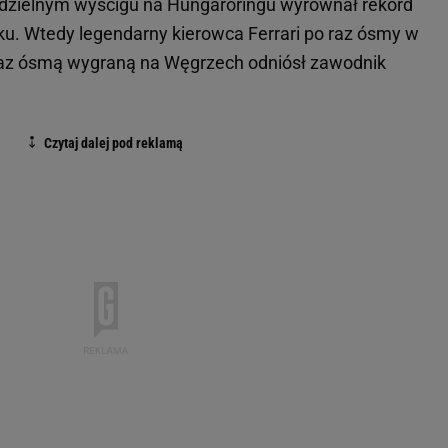
edzielnym wyścigu na Hungaroringu wyrównał rekord
ku. Wtedy legendarny kierowca Ferrari po raz ósmy w
raz ósmą wygraną na Węgrzech odniósł zawodnik