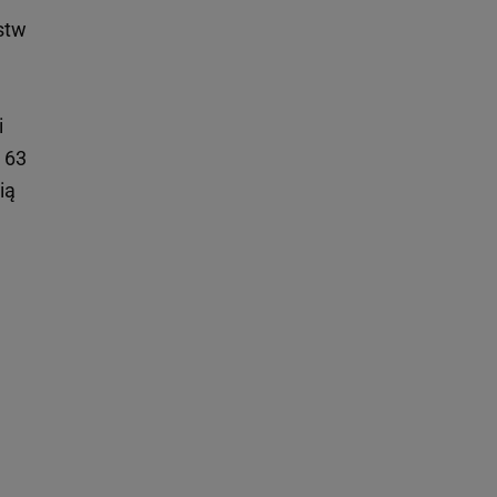
stw
i
 63
ią