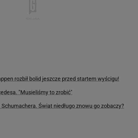
ppen rozbił bolid jeszcze przed startem wyścigu!
desa. "Musieliśmy to zrobić"
a Schumachera. Świat niedługo znowu go zobaczy?