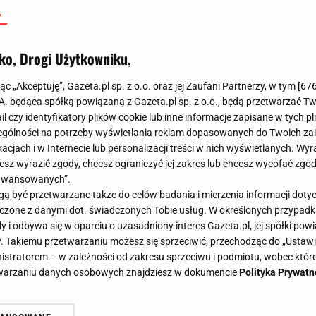
ko, Drogi Użytkowniku,
jąc „Akceptuję”, Gazeta.pl sp. z o.o. oraz jej Zaufani Partnerzy, w tym [
67
.A. będąca spółką powiązaną z Gazeta.pl sp. z o.o., będą przetwarzać T
ail czy identyfikatory plików cookie lub inne informacje zapisane w tych p
gólności na potrzeby wyświetlania reklam dopasowanych do Twoich zain
acjach i w Internecie lub personalizacji treści w nich wyświetlanych. Wyr
cesz wyrazić zgody, chcesz ograniczyć jej zakres lub chcesz wycofać zgo
aawansowanych”.
 być przetwarzane także do celów badania i mierzenia informacji dot
 łączone z danymi dot. świadczonych Tobie usług. W określonych przypad
i odbywa się w oparciu o uzasadniony interes Gazeta.pl, jej spółki powi
. Takiemu przetwarzaniu możesz się sprzeciwić, przechodząc do „Ust
nistratorem – w zależności od zakresu sprzeciwu i podmiotu, wobec które
etwarzaniu danych osobowych znajdziesz w dokumencie
Polityka Prywatn