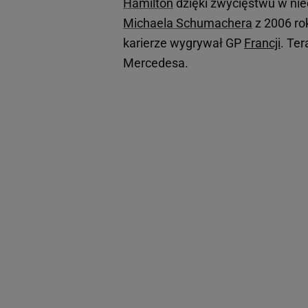
Hamilton
dzięki zwycięstwu w ni
Michaela Schumachera
z 2006 ro
karierze wygrywał GP
Francji
. Te
Mercedesa.