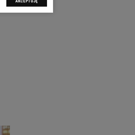
AKCEPTUJĘ
l sp. z o.o., jej
ić swoje preferencje
arzania danych poprzez
ych”. Zmiana ustawień
ach:
 celów identyfikacji.
omiar reklam i treści,