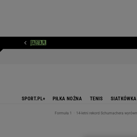
WIADOMOŚCI
NEXT
SPORT
PLOTEK
D
SPORT.PL+
PIŁKA NOŻNA
TENIS
SIATKÓWKA
Formuła 1
14-letni rekord Schumachera wyrów