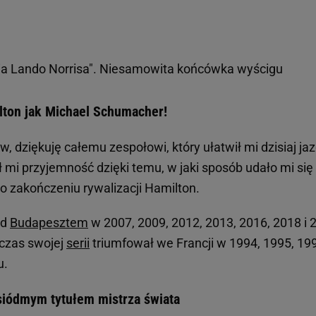
a Lando Norrisa". Niesamowita końcówka wyścigu
lton jak Michael Schumacher!
w, dziękuję całemu zespołowi, który ułatwił mi dzisiaj ja
 mi przyjemność dzięki temu, w jaki sposób udało mi się
o zakończeniu rywalizacji Hamilton.
od
Budapesztem
w 2007, 2009, 2012, 2013, 2016, 2018 i 
czas swojej
serii
triumfował we Francji w 1994, 1995, 19
u.
siódmym tytułem mistrza świata