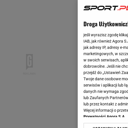
Droga Użytkownicz
jeśli wyrazisz zgodę klika
IAB, jak również Agora S
jak adresy IP, adresy e-m
marketingowych, w szcze
w swoich serwisach, aplik
dobrowolne. Jeśli nie ch
przejdź do „Ustawień Z
Twoje dane osobowe mogą
serwisów i aplikacji lub
danych nie wymaga zgody 
lub Zaufanych Partnerów
lub przez kontakt z admi
Więcej informacji o prz
Prywatności Agora S.A.