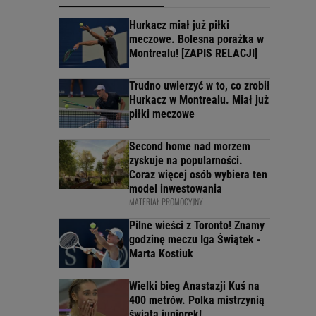
Hurkacz miał już piłki
meczowe. Bolesna porażka w
Montrealu! [ZAPIS RELACJI]
Trudno uwierzyć w to, co zrobił
Hurkacz w Montrealu. Miał już
piłki meczowe
Second home nad morzem
zyskuje na popularności.
Coraz więcej osób wybiera ten
model inwestowania
MATERIAŁ PROMOCYJNY
Pilne wieści z Toronto! Znamy
godzinę meczu Iga Świątek -
Marta Kostiuk
Wielki bieg Anastazji Kuś na
400 metrów. Polka mistrzynią
świata juniorek!