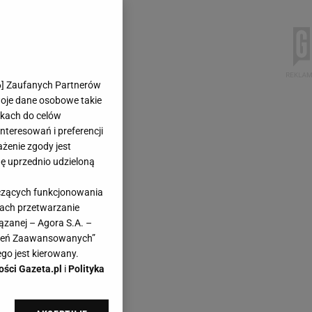
6
] Zaufanych Partnerów
woje dane osobowe takie
likach do celów
teresowań i preferencji
ażenie zgody jest
dę uprzednio udzieloną
yczących funkcjonowania
kach przetwarzanie
ązanej – Agora S.A. –
awień Zaawansowanych”
go jest kierowany.
ości Gazeta.pl
i
Polityka