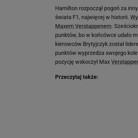
Hamilton rozpoczął pogoń za in
świata F1, najwięcej w historii.
Wy
Maxem Verstappenem
. Sześciok
punktów, bo w końcówce udało mu 
kierowców Brytyjczyk został lid
punktów wyprzedza swojego kolegę
pozycję wskoczył Max
Verstappe
Przeczytaj także: