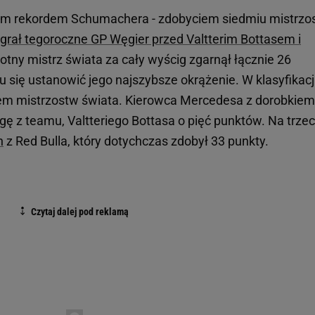
nym rekordem Schumachera - zdobyciem siedmiu mistrzo
grał tegoroczne GP Węgier przed Valtterim Bottasem i
rotny mistrz świata za cały wyścig zgarnął łącznie 26
się ustanowić jego najszybsze okrążenie. W klasyfikacj
erem mistrzostw świata. Kierowca Mercedesa z dorobkiem
 z teamu, Valtteriego Bottasa o pięć punktów. Na trzec
n
z Red Bulla, który dotychczas zdobył 33 punkty.