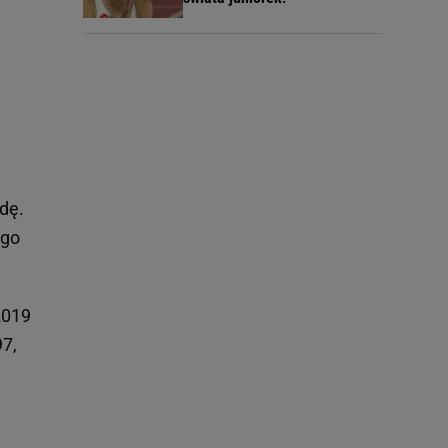
zdę.
 go
2019
97,