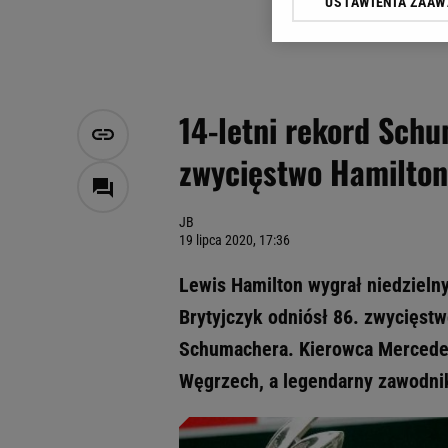
USTAWIENIA ZAA
Klikając „Akceptuję” wyra
Zaufanych Partnerów i A
dotyczące plików cookie,
odnośnik „Ustawienia pr
plików cookie możliwa je
14-letni rekord Sch
My, nasi Zaufani Partne
zwycięstwo Hamilton
Użycie dokładnych danych
Przechowywanie informacji
badnie odbiorców i uleps
JB
19 lipca 2020, 17:36
Lewis Hamilton wygrał niedzieln
Brytyjczyk odniósł 86. zwycięstw
Schumachera. Kierowca Mercedes
Węgrzech, a legendarny zawodnik