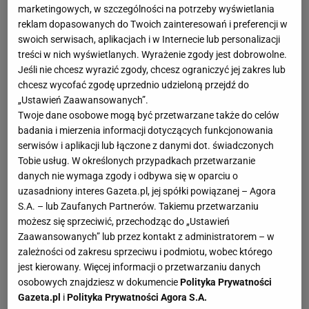
marketingowych, w szczególności na potrzeby wyświetlania
reklam dopasowanych do Twoich zainteresowań i preferencji w
swoich serwisach, aplikacjach i w Internecie lub personalizacji
treści w nich wyświetlanych. Wyrażenie zgody jest dobrowolne.
Jeśli nie chcesz wyrazić zgody, chcesz ograniczyć jej zakres lub
chcesz wycofać zgodę uprzednio udzieloną przejdź do
„Ustawień Zaawansowanych”.
Twoje dane osobowe mogą być przetwarzane także do celów
badania i mierzenia informacji dotyczących funkcjonowania
serwisów i aplikacji lub łączone z danymi dot. świadczonych
Tobie usług. W określonych przypadkach przetwarzanie
danych nie wymaga zgody i odbywa się w oparciu o
uzasadniony interes Gazeta.pl, jej spółki powiązanej – Agora
S.A. – lub Zaufanych Partnerów. Takiemu przetwarzaniu
możesz się sprzeciwić, przechodząc do „Ustawień
Zaawansowanych” lub przez kontakt z administratorem – w
zależności od zakresu sprzeciwu i podmiotu, wobec którego
jest kierowany. Więcej informacji o przetwarzaniu danych
osobowych znajdziesz w dokumencie
Polityka Prywatności
Gazeta.pl
i
Polityka Prywatności Agora S.A.