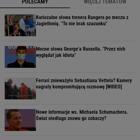
POLECAMY
WIĘCEJ TEMATÓW
Kuriozalne słowa trenera Rangers po meczu z
Jagiellonią. "To nie brak szacunku"
Mocne słowa George'a Russella. "Przez nich
wyglądał jak idiota"
Ferrari znieważyło Sebastiana Vettela? Kamery
nagrały kompromitującą rozmowę [WIDEO]
Nowe informacje ws. Michaela Schumachera.
Świat niedługo znowu go zobaczy?