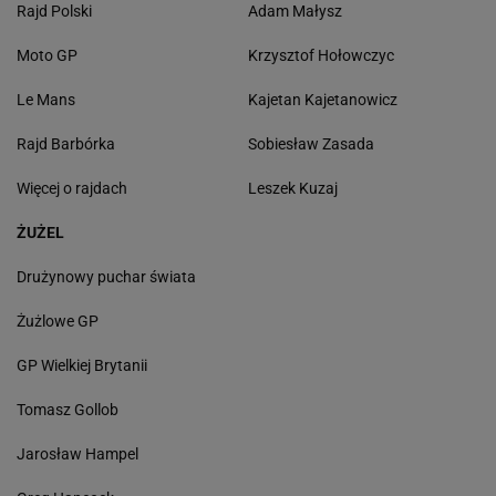
Rajd Polski
Adam Małysz
Moto GP
Krzysztof Hołowczyc
Le Mans
Kajetan Kajetanowicz
Rajd Barbórka
Sobiesław Zasada
Więcej o rajdach
Leszek Kuzaj
ŻUŻEL
Drużynowy puchar świata
Żużlowe GP
GP Wielkiej Brytanii
Tomasz Gollob
Jarosław Hampel