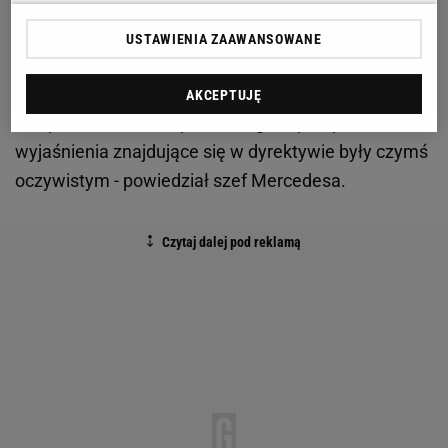
napędowych są bardzo klarowne. Podczas
weekendu w Austin wydano wyjaśnienia w kwestii
USTAWIENIA ZAAWANSOWANE
tego, co jest dozwolone, a co nie. Miały one istotne
znaczenie, ale nie mogły być traktowane jako
AKCEPTUJĘ
niespodzianka. Jeśli przestrzegasz przepisów, to
wyjaśnienia znajdujące się w dyrektywie były czymś
oczywistym - powiedział szef Mercedesa.