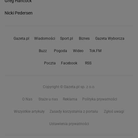
Greg Hancock
Nicki Pedersen
Gazeta.pl
Wiadomości
Sport.pl
Biznes
Gazeta Wyborcza
Buzz
Pogoda
Wideo
Tok.FM
Poczta
Facebook
RSS
Copyright © Gazeta.pl sp. z o.o.
O Nas
Staże u nas
Reklama
Polityka prywatności
Wszystkie artykuły
Zasady korzystania z portalu
Zgłoś uwagi
Ustawienia prywatności