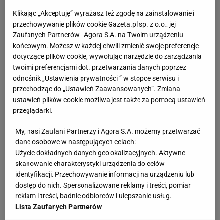
Klikając „Akceptuję” wyrażasz też zgodę na zainstalowanie i
przechowywanie plików cookie Gazeta.pl sp. z o.o., jej
Zaufanych Partnerów i Agora S.A. na Twoim urządzeniu
Zobacz wideo
"Włoskie media raz kogoś kochają, raz
końcowym. Możesz w każdej chwili zmienić swoje preferencje
nienawidzą". Z czego wynika problem Ferrari?
dotyczące plików cookie, wywołując narzędzie do zarządzania
twoimi preferencjami dot. przetwarzania danych poprzez
odnośnik „Ustawienia prywatności ” w stopce serwisu i
Przed GP Węgier szef ekipy z Maranello - Mattia
przechodząc do „Ustawień Zaawansowanych”. Zmiana
Binotto, próbował tłumaczyć, że obecny spadek
ustawień plików cookie możliwa jest także za pomocą ustawień
przeglądarki.
formy jego zespołu ma związek z serią dyrektyw
technicznych, które zostały wydane pod koniec
My, nasi Zaufani Partnerzy i Agora S.A. możemy przetwarzać
ubiegłej kampanii. Włoch cały czas przekonuje, że
dane osobowe w następujących celach:
Użycie dokładnych danych geolokalizacyjnych. Aktywne
wpływu na to nie miała sekretna ugoda podpisana z
skanowanie charakterystyki urządzenia do celów
FIA
przed startem sezonu 2020.
identyfikacji. Przechowywanie informacji na urządzeniu lub
dostęp do nich. Spersonalizowane reklamy i treści, pomiar
Wolff nie wierzy jednak w wyjaśnienia Binotto. - To
reklam i treści, badnie odbiorców i ulepszanie usług.
Lista Zaufanych Partnerów
kolejne brednie. Przepisy dotyczące jednostek