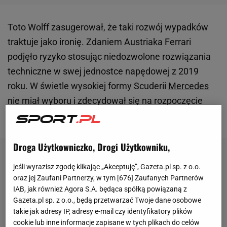
Toto Wolff zasugerował, że taki rozwój wypadków
traktuje jako ironię. Zdaniem Austriaka Ferrari
podjęło ryzyko stosując niedozwolone rozwiązania
techniczne w swej jednostce napędowej z 2019
roku. W świetle wysokiej formy Scuderii
Mercedes
nie miał wyboru i zdecydował się na rozpoczęcie
totalnego wyścigu zbrojeń.
Droga Użytkowniczko, Drogi Użytkowniku,
jeśli wyrazisz zgodę klikając „Akceptuję”, Gazeta.pl sp. z o.o.
oraz jej Zaufani Partnerzy, w tym [
676
] Zaufanych Partnerów
IAB, jak również Agora S.A. będąca spółką powiązaną z
Gazeta.pl sp. z o.o., będą przetwarzać Twoje dane osobowe
takie jak adresy IP, adresy e-mail czy identyfikatory plików
cookie lub inne informacje zapisane w tych plikach do celów