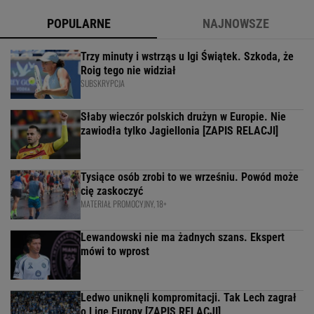
POPULARNE
NAJNOWSZE
Trzy minuty i wstrząs u Igi Świątek. Szkoda, że
Roig tego nie widział
SUBSKRYPCJA
Słaby wieczór polskich drużyn w Europie. Nie
zawiodła tylko Jagiellonia [ZAPIS RELACJI]
Tysiące osób zrobi to we wrześniu. Powód może
cię zaskoczyć
MATERIAŁ PROMOCYJNY, 18+
Lewandowski nie ma żadnych szans. Ekspert
mówi to wprost
Ledwo uniknęli kompromitacji. Tak Lech zagrał
o Ligę Europy [ZAPIS RELACJI]