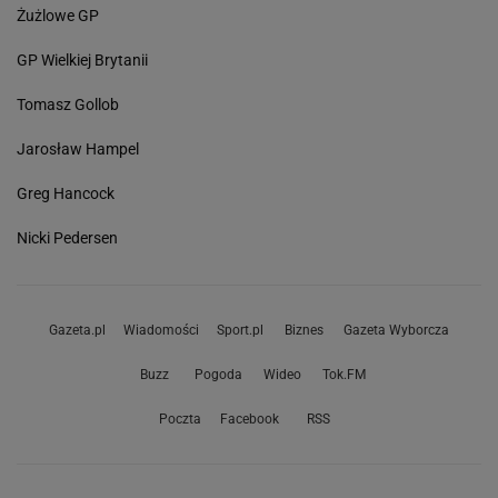
Żużlowe GP
GP Wielkiej Brytanii
Tomasz Gollob
Jarosław Hampel
Greg Hancock
Nicki Pedersen
Gazeta.pl
Wiadomości
Sport.pl
Biznes
Gazeta Wyborcza
Buzz
Pogoda
Wideo
Tok.FM
Poczta
Facebook
RSS