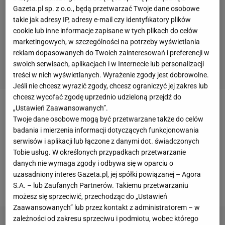
Gazeta.pl sp. z o.o., będą przetwarzać Twoje dane osobowe
takie jak adresy IP, adresy e-mail czy identyfikatory plików
cookie lub inne informacje zapisane w tych plikach do celów
marketingowych, w szczególności na potrzeby wyświetlania
reklam dopasowanych do Twoich zainteresowań i preferencji w
swoich serwisach, aplikacjach i w Internecie lub personalizacji
treści w nich wyświetlanych. Wyrażenie zgody jest dobrowolne.
Jeśli nie chcesz wyrazić zgody, chcesz ograniczyć jej zakres lub
chcesz wycofać zgodę uprzednio udzieloną przejdź do
„Ustawień Zaawansowanych”.
Robert Kubica
podczas pobytu w Polsce w związku z
Twoje dane osobowe mogą być przetwarzane także do celów
działaniami sponsorskimi firmy ORLEN,
pojawił się w
badania i mierzenia informacji dotyczących funkcjonowania
audycji "Gość Radia ZET"
. Poza aktualnymi
serwisów i aplikacji lub łączone z danymi dot. świadczonych
Tobie usług. W określonych przypadkach przetwarzanie
sprawami dotyczącymi
Formuły 1
oraz jego startów
danych nie wymaga zgody i odbywa się w oparciu o
w serii
DTM
pojawił się także wątek zeszłego
uzasadniony interes Gazeta.pl, jej spółki powiązanej – Agora
sezonu w barwach
Williamsa
.
S.A. – lub Zaufanych Partnerów. Takiemu przetwarzaniu
możesz się sprzeciwić, przechodząc do „Ustawień
Zaawansowanych” lub przez kontakt z administratorem – w
zależności od zakresu sprzeciwu i podmiotu, wobec którego