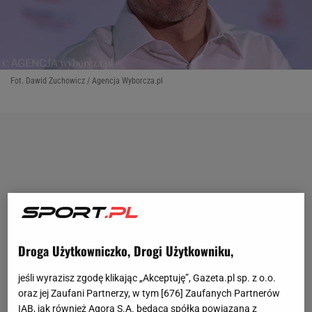
Fot. Dawid Zuchowicz / Agencja Wyborcza.pl
Droga Użytkowniczko, Drogi Użytkowniku,
jeśli wyrazisz zgodę klikając „Akceptuję”, Gazeta.pl sp. z o.o.
oraz jej Zaufani Partnerzy, w tym [
676
] Zaufanych Partnerów
IAB, jak również Agora S.A. będąca spółką powiązaną z