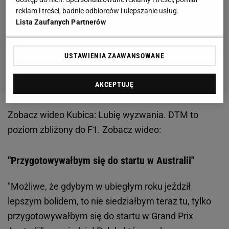
reklam i treści, badnie odbiorców i ulepszanie usług.
Lista Zaufanych Partnerów
USTAWIENIA ZAAWANSOWANE
AKCEPTUJĘ
Zobacz wideo
Kubica: Lubię wyzwania. DTM to
poziom zbliżony do F1. Zobacz wideo:
"Przygotowywałbym się do startu w Australii"
"Możliwe, że gdybym w ubiegłym roku jeździł
lepszym bolidem, to nie siedziałbym teraz tu, tylko
przygotowywałbym się do startu w Grand Prix