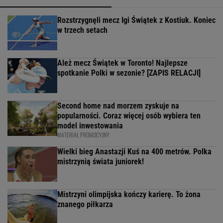
Rozstrzygnęli mecz Igi Świątek z Kostiuk. Koniec
w trzech setach
Ależ mecz Świątek w Toronto! Najlepsze
spotkanie Polki w sezonie? [ZAPIS RELACJI]
Second home nad morzem zyskuje na
popularności. Coraz więcej osób wybiera ten
model inwestowania
MATERIAŁ PROMOCYJNY
Wielki bieg Anastazji Kuś na 400 metrów. Polka
mistrzynią świata juniorek!
Mistrzyni olimpijska kończy karierę. To żona
znanego piłkarza