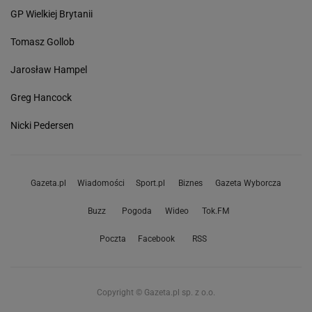
GP Wielkiej Brytanii
Tomasz Gollob
Jarosław Hampel
Greg Hancock
Nicki Pedersen
Gazeta.pl
Wiadomości
Sport.pl
Biznes
Gazeta Wyborcza
Buzz
Pogoda
Wideo
Tok.FM
Poczta
Facebook
RSS
Copyright © Gazeta.pl sp. z o.o.