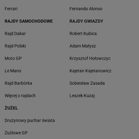
Ferrari
Fernando Alonso
RAJDY SAMOCHODOWE
RAJDY GWIAZDY
Rajd Dakar
Robert Kubica
Rajd Polski
Adam Małysz
Moto GP
Krzysztof Hołowczyc
Le Mans
Kajetan Kajetanowicz
Rajd Barbórka
Sobiesław Zasada
Więcej o rajdach
Leszek Kuzaj
ŻUŻEL
Drużynowy puchar świata
Żużlowe GP