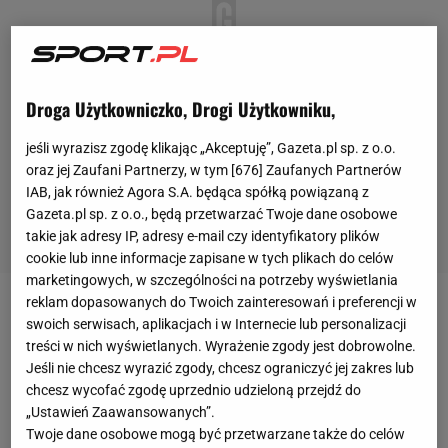
Droga Użytkowniczko, Drogi Użytkowniku,
jeśli wyrazisz zgodę klikając „Akceptuję”, Gazeta.pl sp. z o.o.
oraz jej Zaufani Partnerzy, w tym [
676
] Zaufanych Partnerów
IAB, jak również Agora S.A. będąca spółką powiązaną z
Gazeta.pl sp. z o.o., będą przetwarzać Twoje dane osobowe
takie jak adresy IP, adresy e-mail czy identyfikatory plików
cookie lub inne informacje zapisane w tych plikach do celów
marketingowych, w szczególności na potrzeby wyświetlania
reklam dopasowanych do Twoich zainteresowań i preferencji w
W ostatnim czasie Red Bull poprosił
FIA
o
swoich serwisach, aplikacjach i w Internecie lub personalizacji
wyjaśnienia w zakresie funkcjonowania silnika
treści w nich wyświetlanych. Wyrażenie zgody jest dobrowolne.
Jeśli nie chcesz wyrazić zgody, chcesz ograniczyć jej zakres lub
Ferrari. Scuderia była podejrzewana o znalezienie
chcesz wycofać zgodę uprzednio udzieloną przejdź do
dziury w przepisach, która umożliwiała zakłócanie
„Ustawień Zaawansowanych”.
odczytów sensora paliwa i wykorzystywanie
Twoje dane osobowe mogą być przetwarzane także do celów