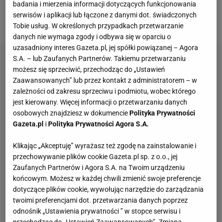
badania i mierzenia informacji dotyczących funkcjonowania
możliwości użycia większej ilości paliwa niż jest
serwisów i aplikacji lub łączone z danymi dot. świadczonych
dopuszczona w regulaminie technicznym.
Tobie usług. W określonych przypadkach przetwarzanie
danych nie wymaga zgody i odbywa się w oparciu o
uzasadniony interes Gazeta.pl, jej spółki powiązanej – Agora
S.A. – lub Zaufanych Partnerów. Takiemu przetwarzaniu
możesz się sprzeciwić, przechodząc do „Ustawień
Zaawansowanych” lub przez kontakt z administratorem – w
zależności od zakresu sprzeciwu i podmiotu, wobec którego
jest kierowany. Więcej informacji o przetwarzaniu danych
osobowych znajdziesz w dokumencie
Polityka Prywatności
Gazeta.pl
i
Polityka Prywatności Agora S.A.
Klikając „Akceptuję” wyrażasz też zgodę na zainstalowanie i
przechowywanie plików cookie Gazeta.pl sp. z o.o., jej
Zaufanych Partnerów i Agora S.A. na Twoim urządzeniu
końcowym. Możesz w każdej chwili zmienić swoje preferencje
dotyczące plików cookie, wywołując narzędzie do zarządzania
twoimi preferencjami dot. przetwarzania danych poprzez
odnośnik „Ustawienia prywatności ” w stopce serwisu i
przechodząc do „Ustawień Zaawansowanych”. Zmiana