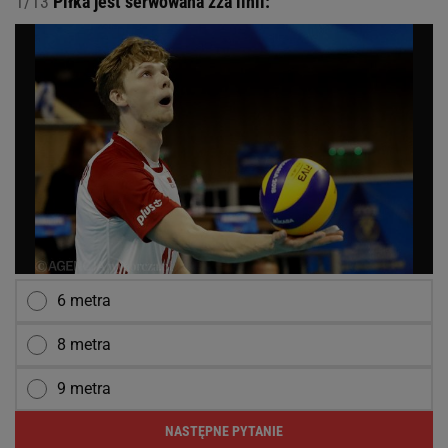
1/13
Piłka jest serwowana zza linii:
6 metra
8 metra
9 metra
NASTĘPNE PYTANIE