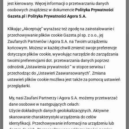
Brytyjczyka szczególnie można pochwalić za
jest kierowany. Więcej informacji o przetwarzaniu danych
osobowych znajdziesz w dokumencie
Polityka Prywatności
początek wyścigu, później jednak bolid
Williamsa
na
Gazeta.pl
i
Polityka Prywatności Agora S.A.
wiele więcej mu nie pozwolił.
Klikając „Akceptuję” wyrażasz też zgodę na zainstalowanie i
przechowywanie plików cookie Gazeta.pl sp. z o.o., jej
Zaufanych Partnerów i Agora S.A. na Twoim urządzeniu
końcowym. Możesz w każdej chwili zmienić swoje preferencje
dotyczące plików cookie, wywołując narzędzie do zarządzania
twoimi preferencjami dot. przetwarzania danych poprzez
odnośnik „Ustawienia prywatności ” w stopce serwisu i
przechodząc do „Ustawień Zaawansowanych”. Zmiana
ustawień plików cookie możliwa jest także za pomocą ustawień
przeglądarki.
My, nasi Zaufani Partnerzy i Agora S.A. możemy przetwarzać
dane osobowe w następujących celach:
Użycie dokładnych danych geolokalizacyjnych. Aktywne
skanowanie charakterystyki urządzenia do celów
identyfikacji. Przechowywanie informacji na urządzeniu lub