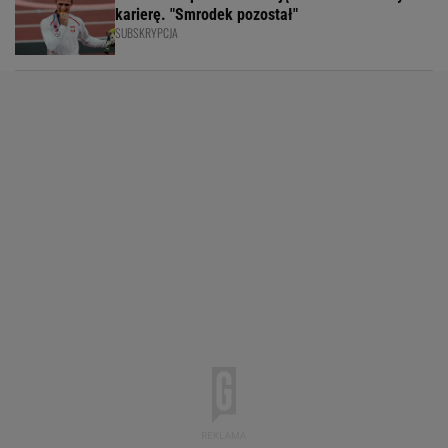
karierę. "Smrodek pozostał"
SUBSKRYPCJA