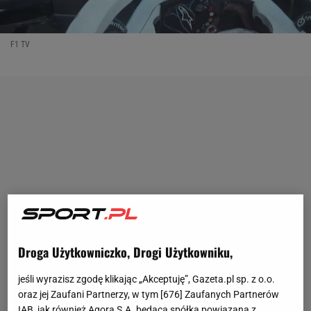
F1 TV
Droga Użytkowniczko, Drogi Użytkowniku,
jeśli wyrazisz zgodę klikając „Akceptuję”, Gazeta.pl sp. z o.o.
oraz jej Zaufani Partnerzy, w tym [
676
] Zaufanych Partnerów
IAB, jak również Agora S.A. będąca spółką powiązaną z