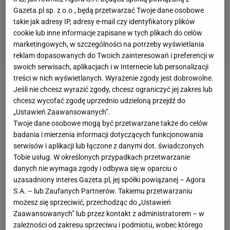
Gazeta.pl sp. z o.o., będą przetwarzać Twoje dane osobowe
takie jak adresy IP, adresy e-mail czy identyfikatory plików
cookie lub inne informacje zapisane w tych plikach do celów
marketingowych, w szczególności na potrzeby wyświetlania
reklam dopasowanych do Twoich zainteresowań i preferencji w
swoich serwisach, aplikacjach i w Internecie lub personalizacji
treści w nich wyświetlanych. Wyrażenie zgody jest dobrowolne.
Lewis Hamilton zwyciężył w Grand Prix Węgier
, który
Jeśli nie chcesz wyrazić zgody, chcesz ograniczyć jej zakres lub
fantastycznie wykorzystał strategię dwóch
chcesz wycofać zgodę uprzednio udzieloną przejdź do
„Ustawień Zaawansowanych”.
postojów. Kolejny był zdobywca pole position -
Max
Twoje dane osobowe mogą być przetwarzane także do celów
Verstappen
, a jako trzeci dojechał Sebastian Vettel.
badania i mierzenia informacji dotyczących funkcjonowania
To nie był udany dzień dla
Roberta Kubicy,
który od
serwisów i aplikacji lub łączone z danymi dot. świadczonych
Tobie usług. W określonych przypadkach przetwarzanie
początku wyścigu miał dużą stratę do reszty stawki,
danych nie wymaga zgody i odbywa się w oparciu o
a z każdym kolejnym okrążeniem jego sytuacja się
uzasadniony interes Gazeta.pl, jej spółki powiązanej – Agora
nie zmieniła. Polak zakończył GP Węgier na 19.
S.A. – lub Zaufanych Partnerów. Takiemu przetwarzaniu
możesz się sprzeciwić, przechodząc do „Ustawień
lokacie (
Romain Grosjean
nie ukończył wyścigu).
Zaawansowanych” lub przez kontakt z administratorem – w
Znacznie lepiej od Kubicy spisał się Goerge Russel.
zależności od zakresu sprzeciwu i podmiotu, wobec którego