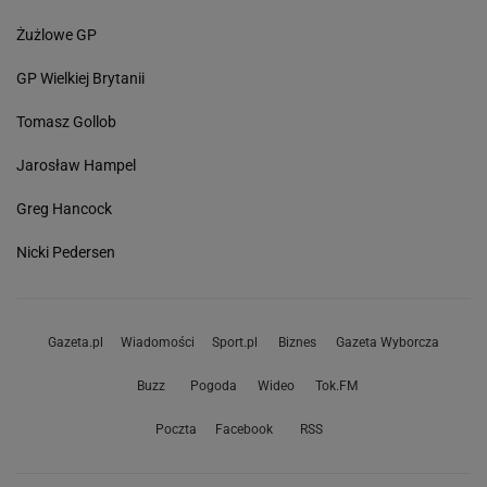
Żużlowe GP
GP Wielkiej Brytanii
Tomasz Gollob
Jarosław Hampel
Greg Hancock
Nicki Pedersen
Gazeta.pl
Wiadomości
Sport.pl
Biznes
Gazeta Wyborcza
Buzz
Pogoda
Wideo
Tok.FM
Poczta
Facebook
RSS