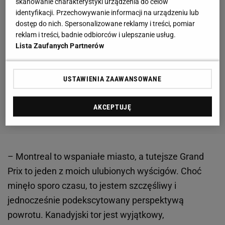
skanowanie charakterystyki urządzenia do celów
identyfikacji. Przechowywanie informacji na urządzeniu lub
dostęp do nich. Spersonalizowane reklamy i treści, pomiar
reklam i treści, badnie odbiorców i ulepszanie usług.
Lista Zaufanych Partnerów
USTAWIENIA ZAAWANSOWANE
AKCEPTUJĘ
– Montreal to wspaniałe miasto, a tutejsze Grand
Prix to jeden z moich ulubionych wyścigów. Choć
minęło sporo czasu, to jestem szczęśliwy i
jednocześnie podekscytowany perspektywą
powrotu. Kanadyjski tor jest wyjątkowy,