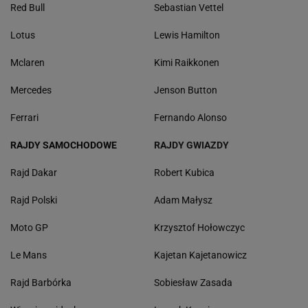
Red Bull
Sebastian Vettel
Lotus
Lewis Hamilton
Mclaren
Kimi Raikkonen
Mercedes
Jenson Button
Ferrari
Fernando Alonso
RAJDY SAMOCHODOWE
RAJDY GWIAZDY
Rajd Dakar
Robert Kubica
Rajd Polski
Adam Małysz
Moto GP
Krzysztof Hołowczyc
Le Mans
Kajetan Kajetanowicz
Rajd Barbórka
Sobiesław Zasada