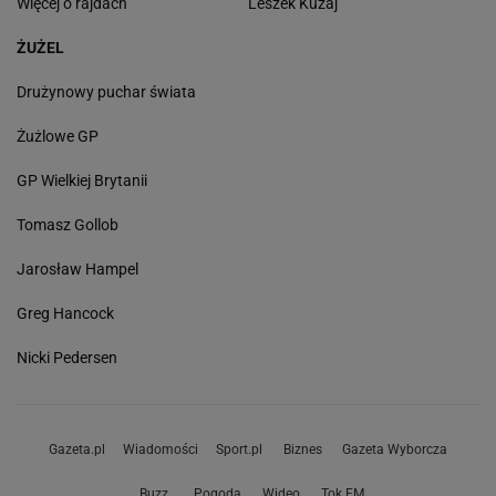
Więcej o rajdach
Leszek Kuzaj
ŻUŻEL
Drużynowy puchar świata
Żużlowe GP
GP Wielkiej Brytanii
Tomasz Gollob
Jarosław Hampel
Greg Hancock
Nicki Pedersen
Gazeta.pl
Wiadomości
Sport.pl
Biznes
Gazeta Wyborcza
Buzz
Pogoda
Wideo
Tok.FM