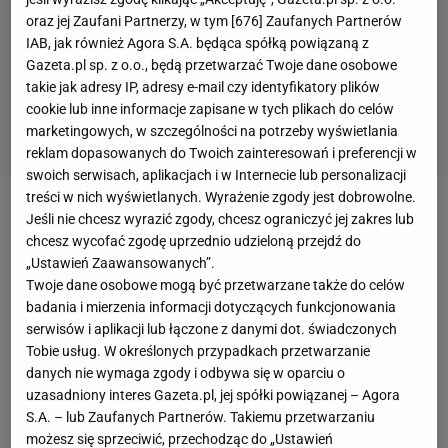
oraz jej Zaufani Partnerzy, w tym [
676
] Zaufanych Partnerów
IAB, jak również Agora S.A. będąca spółką powiązaną z
Gazeta.pl sp. z o.o., będą przetwarzać Twoje dane osobowe
takie jak adresy IP, adresy e-mail czy identyfikatory plików
cookie lub inne informacje zapisane w tych plikach do celów
marketingowych, w szczególności na potrzeby wyświetlania
reklam dopasowanych do Twoich zainteresowań i preferencji w
swoich serwisach, aplikacjach i w Internecie lub personalizacji
treści w nich wyświetlanych. Wyrażenie zgody jest dobrowolne.
Zobacz wideo
Jeśli nie chcesz wyrazić zgody, chcesz ograniczyć jej zakres lub
chcesz wycofać zgodę uprzednio udzieloną przejdź do
„Ustawień Zaawansowanych”.
W 2008 roku na kanadyjskim torze Gillesa
Twoje dane osobowe mogą być przetwarzane także do celów
Villeneuve`a
Robert Kubica
cieszył się z jedynego jak
badania i mierzenia informacji dotyczących funkcjonowania
serwisów i aplikacji lub łączone z danymi dot. świadczonych
dotąd zwycięstwa w cyklu Grand Prix.
Polski
Tobie usług. W określonych przypadkach przetwarzanie
kierowca, który po raz ostatni ścigał się na
danych nie wymaga zgody i odbywa się w oparciu o
szczęśliwym dla siebie obiekcie w 2010 roku,
uzasadniony interes Gazeta.pl, jej spółki powiązanej – Agora
S.A. – lub Zaufanych Partnerów. Takiemu przetwarzaniu
przyznaje, że z utęsknieniem wypatruje już
możesz się sprzeciwić, przechodząc do „Ustawień