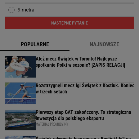
9 metra
NASTĘPNE PYTANIE
POPULARNE
NAJNOWSZE
Ależ mecz Świątek w Toronto! Najlepsze
spotkanie Polki w sezonie? [ZAPIS RELACJI]
Rozstrzygnęli mecz Igi Świątek z Kostiuk. Koniec
w trzech setach
Pierwszy etap GAT zakończony. To strategiczna
inwestycja dla polskiego eksportu
MATERIAŁ PROMOCYJNY
Świątek odwróciła losy meczu z Kostiuk! 6:2 na