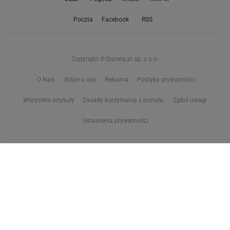
Poczta
Facebook
RSS
Copyright © Gazeta.pl sp. z o.o.
O Nas
Staże u nas
Reklama
Polityka prywatności
Wszystkie artykuły
Zasady korzystania z portalu
Zgłoś uwagi
Ustawienia prywatności
Właściciel niniejszego serwisu nie wyraża zgody na zwielokrotnianie ani inne
korzystanie z utworów rozpowszechnionych w tym serwisie, w celu
eksploracji tekstów i danych. Więcej informacji w
zastrzeżeniu dot. eksploracji tekstów i danych
Treści z
serwisów internetowych Grupy Wyborcza.pl
oraz serwisu tokfm.pl
prezentujemy w ramach komercyjnej współpracy z ich wydawcami:
Wyborcza sp. z o.o. oraz Grupą Radiową Agory sp. z o.o.
Wybrane treści z serwisu Sport.pl są dostępne po wykupieniu płatnej