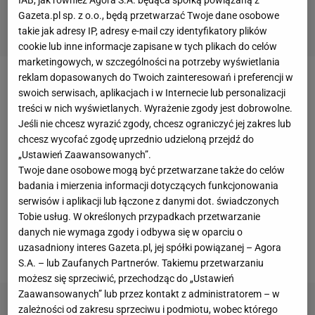
Gazeta.pl sp. z o.o., będą przetwarzać Twoje dane osobowe
takie jak adresy IP, adresy e-mail czy identyfikatory plików
cookie lub inne informacje zapisane w tych plikach do celów
marketingowych, w szczególności na potrzeby wyświetlania
reklam dopasowanych do Twoich zainteresowań i preferencji w
Zobacz wideo
swoich serwisach, aplikacjach i w Internecie lub personalizacji
treści w nich wyświetlanych. Wyrażenie zgody jest dobrowolne.
Jeśli nie chcesz wyrazić zgody, chcesz ograniczyć jej zakres lub
Polak w swoich pierwszy startach po powrocie do F1
chcesz wycofać zgodę uprzednio udzieloną przejdź do
bardziej niż na rywalizacji z innymi kierowcami
„Ustawień Zaawansowanych”.
skupiać musi się na szukaniu przyczyn problemów
Twoje dane osobowe mogą być przetwarzane także do celów
badania i mierzenia informacji dotyczących funkcjonowania
dotykających bolid
Williamsa
. Miejsca na końcu
serwisów i aplikacji lub łączone z danymi dot. świadczonych
stawki zdają się być w najbliższych tygodniach
Tobie usług. W określonych przypadkach przetwarzanie
zarezerwowane tak dla niego, jak i kolegi z zespołu -
danych nie wymaga zgody i odbywa się w oparciu o
uzasadniony interes Gazeta.pl, jej spółki powiązanej – Agora
George'a Russella.
S.A. – lub Zaufanych Partnerów. Takiemu przetwarzaniu
możesz się sprzeciwić, przechodząc do „Ustawień
Zaawansowanych” lub przez kontakt z administratorem – w
zależności od zakresu sprzeciwu i podmiotu, wobec którego