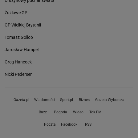
Drużynowy puchar świata
Żużlowe GP
GP Wielkiej Brytanii
Tomasz Gollob
Jarosław Hampel
Greg Hancock
Nicki Pedersen
Gazeta.pl
Wiadomości
Sport.pl
Biznes
Gazeta Wyborcza
Buzz
Pogoda
Wideo
Tok.FM
Poczta
Facebook
RSS