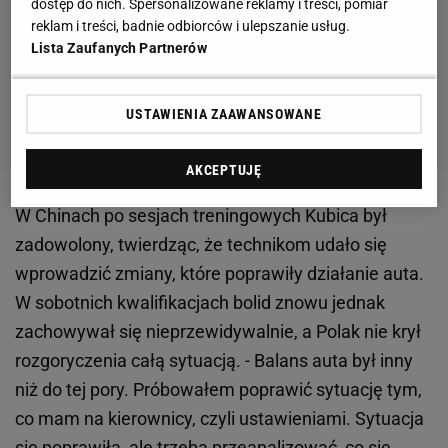
dostęp do nich. Spersonalizowane reklamy i treści, pomiar
reklam i treści, badnie odbiorców i ulepszanie usług.
Lista Zaufanych Partnerów
USTAWIENIA ZAAWANSOWANE
AKCEPTUJĘ
W Chinach po sesjach treningowych Kubica był
zadowolony, twierdząc, że technikom udało się
wprowadzić zmiany, które poprawiły działanie auta.
W sobotnich kwalifikacjach bolid znowu jednak
zachowywał się nieprzewidywalnie, a Polak nie krył
rozgoryczenia całą sytuacją. - Balans auta był inny
niż do tej pory. Próbowałem poprawić sytuację tym,
co mam na kierownicy, czyli ustawieniami. Sytuacja
się poprawiła, ale trzeba przeanalizować, co się