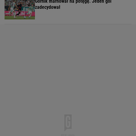
Górnik marnował na potęgę. Jeden gol
zadecydował