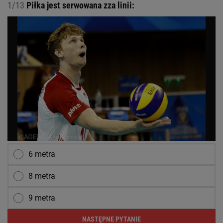
1/13
Piłka jest serwowana zza linii:
6 metra
8 metra
9 metra
NASTĘPNE PYTANIE