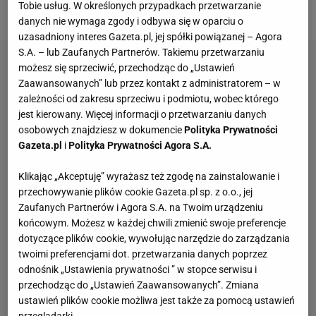
Tobie usług. W określonych przypadkach przetwarzanie
tłumaczył dlaczego tak się stało.
danych nie wymaga zgody i odbywa się w oparciu o
uzasadniony interes Gazeta.pl, jej spółki powiązanej – Agora
S.A. – lub Zaufanych Partnerów. Takiemu przetwarzaniu
możesz się sprzeciwić, przechodząc do „Ustawień
Zaawansowanych” lub przez kontakt z administratorem – w
zależności od zakresu sprzeciwu i podmiotu, wobec którego
jest kierowany. Więcej informacji o przetwarzaniu danych
osobowych znajdziesz w dokumencie
Polityka Prywatności
Gazeta.pl
i
Polityka Prywatności Agora S.A.
Klikając „Akceptuję” wyrażasz też zgodę na zainstalowanie i
przechowywanie plików cookie Gazeta.pl sp. z o.o., jej
Zaufanych Partnerów i Agora S.A. na Twoim urządzeniu
końcowym. Możesz w każdej chwili zmienić swoje preferencje
dotyczące plików cookie, wywołując narzędzie do zarządzania
twoimi preferencjami dot. przetwarzania danych poprzez
odnośnik „Ustawienia prywatności ” w stopce serwisu i
przechodząc do „Ustawień Zaawansowanych”. Zmiana
ustawień plików cookie możliwa jest także za pomocą ustawień