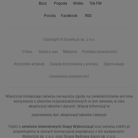
Buzz
Pogoda
Wideo
Tok.FM
Poczta
Facebook
RSS
Copyright © Gazeta.pl sp. z o.o.
O Nas
Staże u nas
Reklama
Polityka prywatności
Wszystkie artykuły
Zasady korzystania z portalu
Zgłoś uwagi
Ustawienia prywatności
Właściciel niniejszego serwisu nie wyraża zgody na zwielokrotnianie ani inne
korzystanie z utworów rozpowszechnionych w tym serwisie, w celu
eksploracji tekstów i danych. Więcej informacji w
zastrzeżeniu dot. eksploracji tekstów i danych
Treści z
serwisów internetowych Grupy Wyborcza.pl
oraz serwisu tokfm.pl
prezentujemy w ramach komercyjnej współpracy z ich wydawcami:
Wyborcza sp. z o.o. oraz Grupą Radiową Agory sp. z o.o.