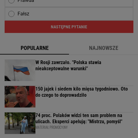
Prawda
Fałsz
NASTĘPNE PYTANIE
POPULARNE
NAJNOWSZE
W Rosji zawrzało. "Polska stawia
nieakceptowalne warunki"
150 jajek i siedem kilo mięsa tygodniowo. Oto
do czego to doprowadziło
74 proc. Polaków widzi ten sam problem na
ulicach. Eksperci apelują: "Mistrzu, pomyśl"
MATERIAŁ PROMOCYJNY