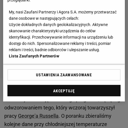
przeglądarki.
My, nasi Zaufani Partnerzy i Agora S.A. możemy przetwarzać
dane osobowe w następujących celach:
Użycie dokładnych danych geolokalizacyjnych. Aktywne
skanowanie charakterystyki urządzenia do celów
identyfikacji. Przechowywanie informacji na urządzeniu lub
dostęp do nich. Spersonalizowane reklamy i treści, pomiar
reklam i treści, badnie odbiorców i ulepszanie usług.
Lista Zaufanych Partnerów
USTAWIENIA ZAAWANSOWANE
„Plany na ostatni dzień przedsezonowych testów
AKCEPTUJĘ
zakładały realizację ambitnego programu, będącego
odwzorowaniem tego, który wczoraj towarzyszył
pracy
George'a Russella
. O poranku zbieraliśmy
kolejne dane przy chłodniejszej temperaturze