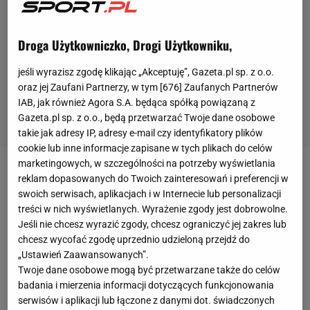
Droga Użytkowniczko, Drogi Użytkowniku,
jeśli wyrazisz zgodę klikając „Akceptuję”, Gazeta.pl sp. z o.o.
oraz jej Zaufani Partnerzy, w tym [
676
] Zaufanych Partnerów
IAB, jak również Agora S.A. będąca spółką powiązaną z
Gazeta.pl sp. z o.o., będą przetwarzać Twoje dane osobowe
takie jak adresy IP, adresy e-mail czy identyfikatory plików
cookie lub inne informacje zapisane w tych plikach do celów
marketingowych, w szczególności na potrzeby wyświetlania
Zobacz wideo
reklam dopasowanych do Twoich zainteresowań i preferencji w
swoich serwisach, aplikacjach i w Internecie lub personalizacji
treści w nich wyświetlanych. Wyrażenie zgody jest dobrowolne.
Robert Kubica
przejechał 90 okrążeń, ale dużą część
Jeśli nie chcesz wyrazić zgody, chcesz ograniczyć jej zakres lub
popołudniowych zajęć spędził w garażu. Gdy pojawił
chcesz wycofać zgodę uprzednio udzieloną przejdź do
„Ustawień Zaawansowanych”.
się na torze, nie wykonywał dłuższych przejazdów,
Twoje dane osobowe mogą być przetwarzane także do celów
ale koncentrował się na trenowaniu pit stopów oraz
badania i mierzenia informacji dotyczących funkcjonowania
startów. Dyrektor techniczny zespołu – Paddy Lowe,
serwisów i aplikacji lub łączone z danymi dot. świadczonych