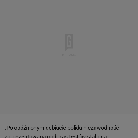
„Po opóźnionym debiucie bolidu niezawodność
zaprezentowana podczas testów stała na