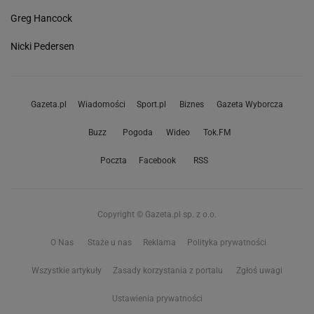
Greg Hancock
Nicki Pedersen
Gazeta.pl
Wiadomości
Sport.pl
Biznes
Gazeta Wyborcza
Buzz
Pogoda
Wideo
Tok.FM
Poczta
Facebook
RSS
Copyright © Gazeta.pl sp. z o.o.
O Nas
Staże u nas
Reklama
Polityka prywatności
Wszystkie artykuły
Zasady korzystania z portalu
Zgłoś uwagi
Ustawienia prywatności