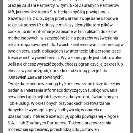
oraz jej Zaufani Partnerzy, w tym [
676
] Zaufanych Partnerów
IAB, jak również Agora S.A. będąca spółką powiązaną z
Gazeta.pl sp. z o.o., będą przetwarzać Twoje dane osobowe
takie jak adresy IP, adresy e-mail czy identyfikatory plików
cookie lub inne informacje zapisane w tych plikach do celów
marketingowych, w szczególności na potrzeby wyświetlania
reklam dopasowanych do Twoich zainteresowań i preferencji w
swoich serwisach, aplikacjach i w Internecie lub personalizacji
treści w nich wyświetlanych. Wyrażenie zgody jest dobrowolne.
Zobacz wideo
Jeśli nie chcesz wyrazić zgody, chcesz ograniczyć jej zakres lub
chcesz wycofać zgodę uprzednio udzieloną przejdź do
„Ustawień Zaawansowanych”.
Minęło już blisko pięć lat od wypadku narciarskiego
Twoje dane osobowe mogą być przetwarzane także do celów
we francuskich Alpach, w którym
Michael
badania i mierzenia informacji dotyczących funkcjonowania
serwisów i aplikacji lub łączone z danymi dot. świadczonych
Schumacher
niemal stracił życie. Siedmiokrotny
Tobie usług. W określonych przypadkach przetwarzanie
mistrz świata uderzył głową w głaz, długie tygodnie
danych nie wymaga zgody i odbywa się w oparciu o
pozostawał w śpiączce, przeszedł liczne operacje, a
uzasadniony interes Gazeta.pl, jej spółki powiązanej – Agora
S.A. – lub Zaufanych Partnerów. Takiemu przetwarzaniu
potem został przeniesiony do swojego domu pod
możesz się sprzeciwić, przechodząc do „Ustawień