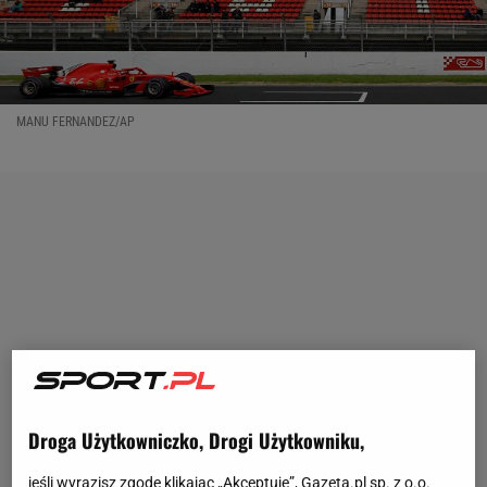
MANU FERNANDEZ/AP
Droga Użytkowniczko, Drogi Użytkowniku,
jeśli wyrazisz zgodę klikając „Akceptuję”, Gazeta.pl sp. z o.o.