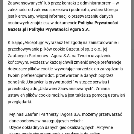
Genewą, gdzie przechodzi rehabilitację. Jego stan
Zaawansowanych” lub przez kontakt z administratorem – w
zdrowia jest utrzymywany w tajemnicy. Rodzina i
zależności od zakresu sprzeciwu i podmiotu, wobec którego
jest kierowany. Więcej informacji o przetwarzaniu danych
przyjaciele milczą, ci, którzy próbują puścić parę z
osobowych znajdziesz w dokumencie
Polityka Prywatności
ust, szybko wypadają z kręgu bliskich osób, a
Gazeta.pl
i
Polityka Prywatności Agora S.A.
publikacje blokowane są na drodze sądowej.
Klikając „Akceptuję” wyrażasz też zgodę na zainstalowanie i
przechowywanie plików cookie Gazeta.pl sp. z o.o., jej
Zaufanych Partnerów i Agora S.A. na Twoim urządzeniu
końcowym. Możesz w każdej chwili zmienić swoje preferencje
dotyczące plików cookie, wywołując narzędzie do zarządzania
twoimi preferencjami dot. przetwarzania danych poprzez
odnośnik „Ustawienia prywatności ” w stopce serwisu i
przechodząc do „Ustawień Zaawansowanych”. Zmiana
ustawień plików cookie możliwa jest także za pomocą ustawień
przeglądarki.
My, nasi Zaufani Partnerzy i Agora S.A. możemy przetwarzać
dane osobowe w następujących celach:
Użycie dokładnych danych geolokalizacyjnych. Aktywne