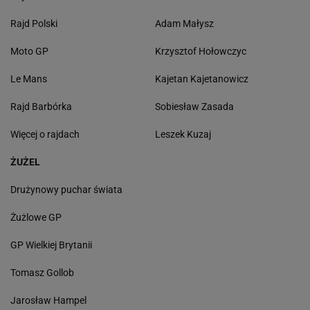
Rajd Polski
Adam Małysz
Moto GP
Krzysztof Hołowczyc
Le Mans
Kajetan Kajetanowicz
Rajd Barbórka
Sobiesław Zasada
Więcej o rajdach
Leszek Kuzaj
ŻUŻEL
Drużynowy puchar świata
Żużlowe GP
GP Wielkiej Brytanii
Tomasz Gollob
Jarosław Hampel