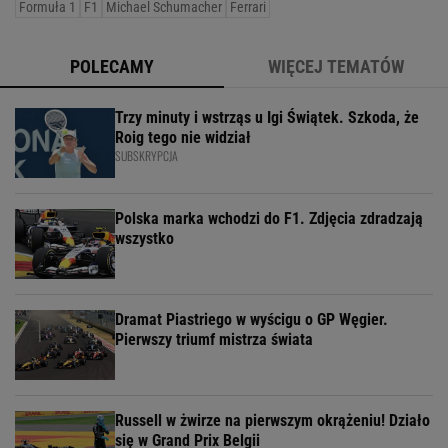
Formuła 1
F1
Michael Schumacher
Ferrari
POLECAMY
WIĘCEJ TEMATÓW
Trzy minuty i wstrząs u Igi Świątek. Szkoda, że
Roig tego nie widział
SUBSKRYPCJA
Polska marka wchodzi do F1. Zdjęcia zdradzają
wszystko
Dramat Piastriego w wyścigu o GP Węgier.
Pierwszy triumf mistrza świata
Russell w żwirze na pierwszym okrążeniu! Działo
się w Grand Prix Belgii