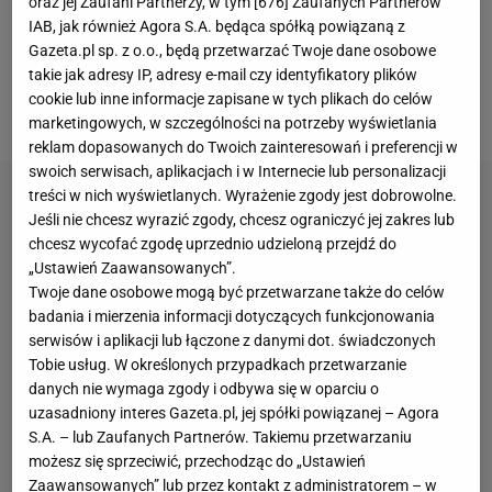
oraz jej Zaufani Partnerzy, w tym [
676
] Zaufanych Partnerów
wykluczenia "Byków" z trzech wyścigów. Sąd nie
IAB, jak również Agora S.A. będąca spółką powiązaną z
przychylił się do tej sugestii, Australijczykowi
Gazeta.pl sp. z o.o., będą przetwarzać Twoje dane osobowe
takie jak adresy IP, adresy e-mail czy identyfikatory plików
odebrano "tylko" 18 punktów za drugie miejsce w
cookie lub inne informacje zapisane w tych plikach do celów
Australii.
marketingowych, w szczególności na potrzeby wyświetlania
reklam dopasowanych do Twoich zainteresowań i preferencji w
swoich serwisach, aplikacjach i w Internecie lub personalizacji
treści w nich wyświetlanych. Wyrażenie zgody jest dobrowolne.
Jeśli nie chcesz wyrazić zgody, chcesz ograniczyć jej zakres lub
chcesz wycofać zgodę uprzednio udzieloną przejdź do
„Ustawień Zaawansowanych”.
Twoje dane osobowe mogą być przetwarzane także do celów
badania i mierzenia informacji dotyczących funkcjonowania
serwisów i aplikacji lub łączone z danymi dot. świadczonych
Tobie usług. W określonych przypadkach przetwarzanie
danych nie wymaga zgody i odbywa się w oparciu o
uzasadniony interes Gazeta.pl, jej spółki powiązanej – Agora
S.A. – lub Zaufanych Partnerów. Takiemu przetwarzaniu
możesz się sprzeciwić, przechodząc do „Ustawień
Zaawansowanych” lub przez kontakt z administratorem – w