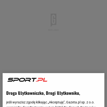
Podczas apelacji w sprawie
dyskwalifikacji
Daniela
Droga Użytkowniczko, Drogi Użytkowniku,
Ricciardo (zbyt duży przepływ paliwa w bolidzie
jeśli wyrazisz zgodę klikając „Akceptuję”, Gazeta.pl sp. z o.o.
podczas GP Australii)
Mercedes
miał żądać od
FIA