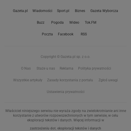
Gazeta.pl
Wiadomości
Sport.pl
Biznes
Gazeta Wyborcza
Buzz
Pogoda
Wideo
Tok.FM
Poczta
Facebook
RSS
Copyright © Gazeta.pl sp. z o.o.
O Nas
Staże u nas
Reklama
Polityka prywatności
Wszystkie artykuły
Zasady korzystania z portalu
Zgłoś uwagi
Ustawienia prywatności
Właściciel niniejszego serwisu nie wyraża zgody na zwielokrotnianie ani inne
korzystanie z utworów rozpowszechnionych w tym serwisie, w celu
eksploracji tekstów i danych. Więcej informacji w
zastrzeżeniu dot. eksploracji tekstów i danych