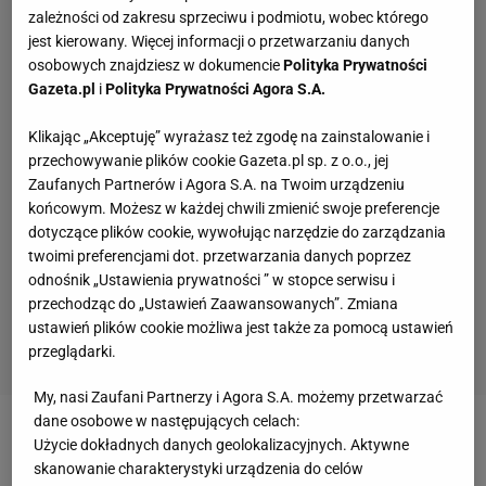
zależności od zakresu sprzeciwu i podmiotu, wobec którego
jest kierowany. Więcej informacji o przetwarzaniu danych
osobowych znajdziesz w dokumencie
Polityka Prywatności
Gazeta.pl
i
Polityka Prywatności Agora S.A.
Klikając „Akceptuję” wyrażasz też zgodę na zainstalowanie i
przechowywanie plików cookie Gazeta.pl sp. z o.o., jej
Zaufanych Partnerów i Agora S.A. na Twoim urządzeniu
końcowym. Możesz w każdej chwili zmienić swoje preferencje
dotyczące plików cookie, wywołując narzędzie do zarządzania
twoimi preferencjami dot. przetwarzania danych poprzez
odnośnik „Ustawienia prywatności ” w stopce serwisu i
przechodząc do „Ustawień Zaawansowanych”. Zmiana
ustawień plików cookie możliwa jest także za pomocą ustawień
przeglądarki.
My, nasi Zaufani Partnerzy i Agora S.A. możemy przetwarzać
dane osobowe w następujących celach:
CZYTAJ WIĘCEJ: FIA podtrzymała dyskwalifikację
Użycie dokładnych danych geolokalizacyjnych. Aktywne
skanowanie charakterystyki urządzenia do celów
Ricciardo