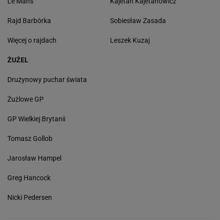
Le Mans
Kajetan Kajetanowicz
Rajd Barbórka
Sobiesław Zasada
Więcej o rajdach
Leszek Kuzaj
ŻUŻEL
Drużynowy puchar świata
Żużlowe GP
GP Wielkiej Brytanii
Tomasz Gollob
Jarosław Hampel
Greg Hancock
Nicki Pedersen